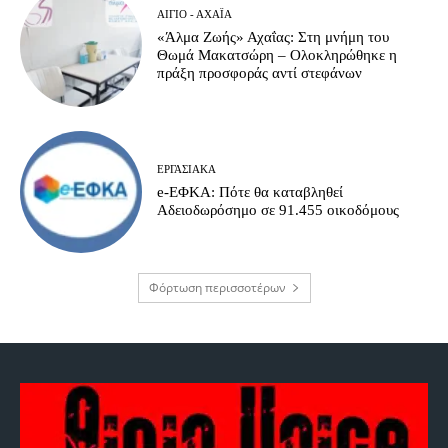
ΑΊΓΙΟ - ΑΧΑΪ́Α
«Άλμα Ζωής» Αχαΐας: Στη μνήμη του
Θωμά Μακατσώρη – Ολοκληρώθηκε η
πράξη προσφοράς αντί στεφάνων
ΕΡΓΑΣΙΑΚΆ
e-ΕΦΚΑ: Πότε θα καταβληθεί
Αδειοδωρόσημο σε 91.455 οικοδόμους
Φόρτωση περισσοτέρων