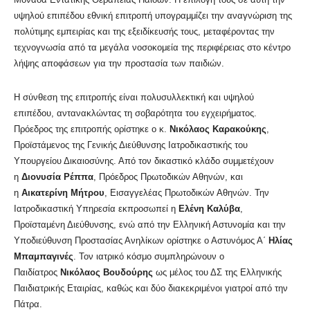
υψηλού επιπέδου εθνική επιτροπή υπογραμμίζει την αναγνώριση της
πολύτιμης εμπειρίας και της εξειδίκευσής τους, μεταφέροντας την
τεχνογνωσία από τα μεγάλα νοσοκομεία της περιφέρειας στο κέντρο
λήψης αποφάσεων για την προστασία των παιδιών.
Η σύνθεση της επιτροπής είναι πολυσυλλεκτική και υψηλού
επιπέδου, αντανακλώντας τη σοβαρότητα του εγχειρήματος.
Πρόεδρος της επιτροπής ορίστηκε ο κ.
Νικόλαος Καρακούκης
,
Προϊστάμενος της Γενικής Διεύθυνσης Ιατροδικαστικής του
Υπουργείου Δικαιοσύνης. Από τον δικαστικό κλάδο συμμετέχουν
η
Διονυσία Ρέππα
, Πρόεδρος Πρωτοδικών Αθηνών, και
η
Αικατερίνη Μήτρου
, Εισαγγελέας Πρωτοδικών Αθηνών. Την
Ιατροδικαστική Υπηρεσία εκπροσωπεί η
Ελένη Καλύβα
,
Προϊσταμένη Διεύθυνσης, ενώ από την Ελληνική Αστυνομία και την
Υποδιεύθυνση Προστασίας Ανηλίκων ορίστηκε ο Αστυνόμος Α΄
Ηλίας
Μπαμπαγινές
. Τον ιατρικό κόσμο συμπληρώνουν ο
Παιδίατρος
Νικόλαος Βουδούρης
ως μέλος του ΔΣ της Ελληνικής
Παιδιατρικής Εταιρίας, καθώς και δύο διακεκριμένοι γιατροί από την
Πάτρα.