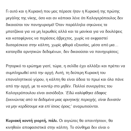
Γι αυτό και η Κυριακή που μας πέρασε ήταν η Κυριακή της πρώτης
μεγάλης της νίκης, όσο και αν κάποιοι λένε ότι Καλογερόπουλος δεν
δικαιούται τον πανηγυρισμό! Όταν παράλληλα σηκώνεις τα
μπατζάκια για να μη λερωθείς αλλά και τα μανίκια για να δουλέψεις
και καταφέρνεις να περάσεις άβρεχτος, χωρίς να εκφραστεί
δυσαρέσκεια στην κάλπη, χωρίς φθορά εξουσίας, μέσα από μια…
καταιγίδα αρνητικών δεδομένων, δεν δικαιούσαι να πανηγυρίσεις;
Ρητορικό το ερώτημα γιατί, τώρα, η σελίδα έχει αλλάξει και πρέπει να
συμπληρωθεί από την αρχή. Αυτή, τη δεύτερη Κυριακή του
επαναληπτικού γύρου, η κάλπη θα είναι άδεια το πρωί και όλα πάνε
από την αρχή, με το κοντέρ στο μηδέν. Πολλοί συνεργάτες του
Καλογερόπουλου είναι αισιόδοξοι. ‘
Εδώ καλύφθηκε έδαφος
ξεκινώντας από τα δεδομένα μιας αρνητικής περιοχής, είναι δυνατόν
να μην κερδίσουμε και επί ίσιοις όροις;
’ αναρωτιούνται.
Κυριακή κοντή γιορτή, πάλι.
Οι αιγιώτες θα απαντήσουν, θα
κινηθούν αποφασιστικά στην κάλπη. Το σύνθημα δεν είναι ο