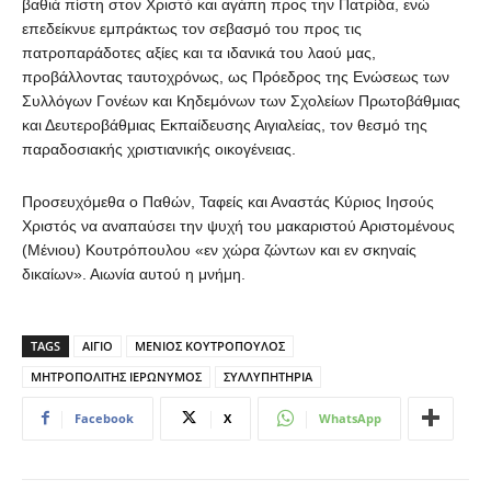
βαθιά πίστη στον Χριστό και αγάπη προς την Πατρίδα, ενώ
επεδείκνυε εμπράκτως τον σεβασμό του προς τις
πατροπαράδοτες αξίες και τα ιδανικά του λαού μας,
προβάλλοντας ταυτοχρόνως, ως Πρόεδρος της Ενώσεως των
Συλλόγων Γονέων και Κηδεμόνων των Σχολείων Πρωτοβάθμιας
και Δευτεροβάθμιας Εκπαίδευσης Αιγιαλείας, τον θεσμό της
παραδοσιακής χριστιανικής οικογένειας.
Προσευχόμεθα ο Παθών, Ταφείς και Αναστάς Κύριος Ιησούς
Χριστός να αναπαύσει την ψυχή του μακαριστού Αριστομένους
(Μένιου) Κουτρόπουλου «εν χώρα ζώντων και εν σκηναίς
δικαίων». Αιωνία αυτού η μνήμη.
TAGS
ΑΙΓΙΟ
ΜΕΝΙΟΣ ΚΟΥΤΡΟΠΟΥΛΟΣ
ΜΗΤΡΟΠΟΛΙΤΗΣ ΙΕΡΩΝΥΜΟΣ
ΣΥΛΛΥΠΗΤΗΡΙΑ
Facebook
X
WhatsApp