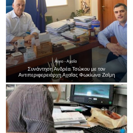
Αίγιο - Αχαΐα
Συνάντηση Ανδρέα Τσώκου με τον
Αντιπεριφερειάρχη Αχαΐας Φωκίωνα Ζαΐμη