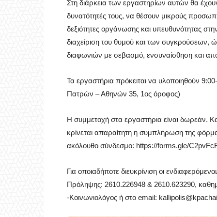
Στη διάρκεια των εργαστηρίων αυτών θα έχουν
δυνατότητές τους, να θέσουν μικρούς προσωπι
δεξιότητες οργάνωσης και υπευθυνότητας στην
διαχείριση του θυμού και των συγκρούσεων, ώ
διαφωνιών με σεβασμό, ενσυναίσθηση και απο
Τα εργαστήρια πρόκειται να υλοποιηθούν 9:00
Πατρών – Αθηνών 35, 1ος όροφος)
Η συμμετοχή στα εργαστήρια είναι δωρεάν. Κ
κρίνεται απαραίτητη η συμπλήρωση της φόρμας
ακόλουθο σύνδεσμο: https://forms.gle/C2pv
Για οποιαδήποτε διευκρίνιση οι ενδιαφερόμεν
Πρόληψης: 2610.226948 & 2610.623290, καθημ
-Κοινωνιολόγος ή στο email:
kallipolis@kpachai