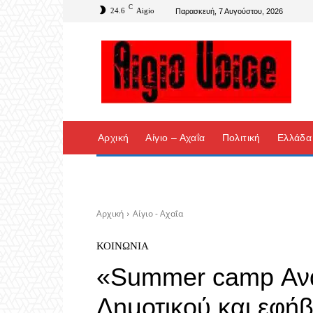
C
24.6
Aigio
Παρασκευή, 7 Αυγούστου, 2026
Αρχική
Αίγιο – Αχαΐα
Πολιτική
Ελλάδα
Αρχική
Αίγιο - Αχαΐα
ΚΟΙΝΩΝΊΑ
«Summer camp Ανά
Δημοτικού και εφή