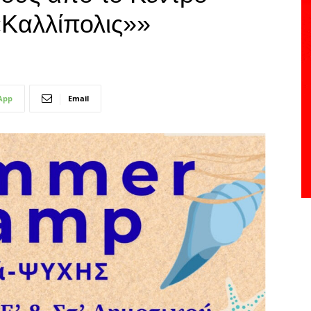
Καλλίπολις»»
App
Email