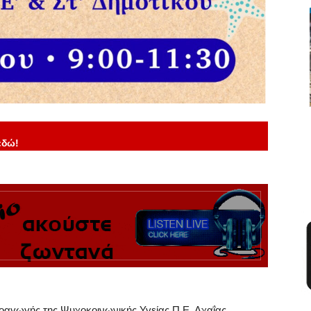
εδώ!
αγωγής της Ψυχοκοινωνικής Υγείας Π.Ε. Αχαΐας