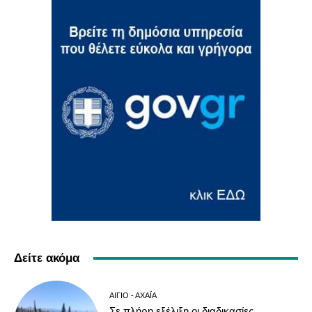
Δείτε ακόμα
ΑΊΓΙΟ - ΑΧΑΪ́Α
Σε πλήρη εξέλιξη οι διαδικασίες