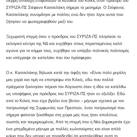
Θερμή υποδοχή επιφύλαξαν οι κάτοικοι του Κιλκίς στον πρόεδρο του
ΣΥΡΙΖΑ-ΠΣ Στέφανο Κασσελάκη σήμερα το μεσημέρι. Ο Στέφανος
Κασσελάκης συνομίλησε με πολίτες ενώ δεν ήταν λίγοι αυτοί που
ζήτησαν να φωτογραφηθούν μαζί του.
Ξεχωριστή στιγμή όταν ο πρόεδρος του ΣΥΡΙΖΑ-ΠΣ πλησίασε το
εκλογικό κέντρο της ΝΔ και ευχήθηκε στους παρισταμένους καλό
αγώνα για το κόμμα τους, ευχήθηκε να υπάρξει πολιτικός πολιτισμός
και υπέγραψε σε καπελάκι που του πρόσφεραν.
Ο κ. Κασσελάκης δήλωσε κατά την άφιξη του: «Είναι πολύ μεγάλη
μου χαρά και τιμή να επιστρέφω στο Κιλκίς, εδώ που πολλά
πράγματα ξεκίνησαν πέρυσι τον Αύγουστο όταν η ιδέα να κατέλθω
ως υποψήφιος για πρόεδρος του ΣΥΡΙΖΑ-ΠΣ ήταν εν εξελίξει. Εδώ
από το Κιλκίς που είχα βγάλει ένα βίντεο – μήνυμα σχετικά με τον
πατριωτισμό της Συμφωνίας των Πρεσπών, έναν πατριωτισμό που
σήμερα φαίνεται ξεκάθαρα στη χώρα μας πως ήταν απολύτως
σωστός και τεκμηριωμένος. Από τη στιγμή που η Νέα Δημοκρατία έχει
ένα μπερδεμένο μήνυμα με πολλές κωλοτούμπες και είναι απλά
κρίμα που δεν μπορεί να παραδεχθεί ότι καπηλεύθηκε αυτό το