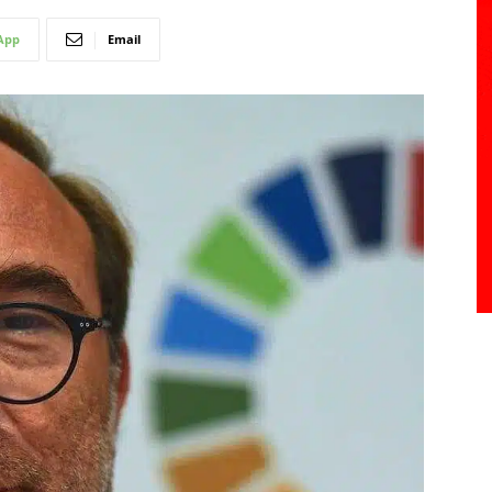
App
Email