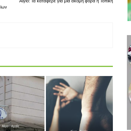
Επόμενο άρθρο
Αίγιο: Τα κατάφερε για μια ακόμη φορά η Τοπική
γίων