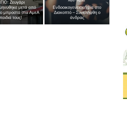
Αίγιο - Αχαΐα
Αίγιο - Αχαΐα
ΙΓΙΟ: Ζευγάρι
μηνύθηκε μετά από
Ενδοοικογενειακή βία στο
λο μπροστά στα ΑμεΑ
Διακοπτό – Συνελήφθη ο
παιδιά τους!
άνδρας