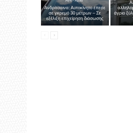
Αίγιο - Αχαΐα
Α
Ανδρίτσαινα: Αυτοκίνητο έπεσε
αλληλο
σε γκρεμό 30 μέτρων – Σε
άγριο ξύ
εξέλιξη επιχείρηση διάσωσης