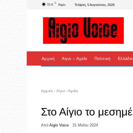
C
35.6
Aigio
Τετάρτη, 5 Αυγούστου, 2026
Αρχική
Αίγιο – Αχαΐα
Πολιτική
Ελλάδα
Αρχική
Αίγιο - Αχαΐα
Στο Αίγιο το μεσημ
Από
Aigio Voice
31 Μαΐου 2024