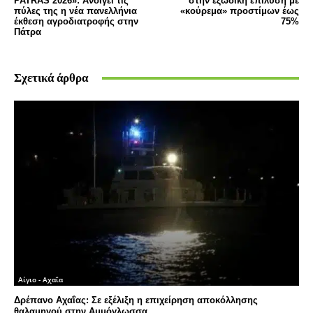
PATRAS 2026»: Ανοίγει τις
στην εξώδικη επίλυση με
πύλες της η νέα πανελλήνια
«κούρεμα» προστίμων έως
έκθεση αγροδιατροφής στην
75%
Πάτρα
Σχετικά άρθρα
Αίγιο - Αχαΐα
Δρέπανο Αχαΐας: Σε εξέλιξη η επιχείρηση αποκόλλησης
θαλαμηγού στην Αμμόγλωσσα