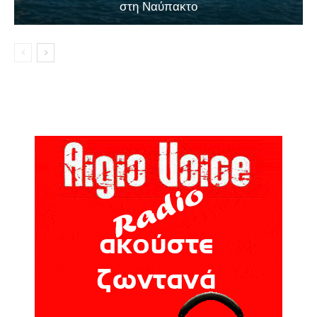
στη Ναύπακτο