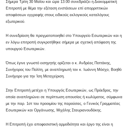
Σήμερα Τρίτη 30 Μαΐου και ώρα 13.00 συνεδριάζει η Διακομματική
Επιτροπή με θέμα την εξέταση ενστάσεων επί απορριπτικών
αποφάσεων εγγραφής στους ειδικούς εκλογικούς καταλόγους
εξωτερικού.
Η συνεδρίαση θα πραγματοποιηθεί στο Υπουργείο Εσωτερικών και η
εν λόγω επιτροπή συγκροτήθηκε σήμερα με σχετική απόφαση της
υπουργού Εσωτερικών.
Όπως έγινε γνωστό εισηγητής ορίζεται ο κ. Ανδρέας Ποττάκης,
Συνήγορος του Πολίτη, με αναπληρωτή τον κ. Ιωάννη Μόσχο, Βοηθό
Συνήγορο για την Ίση Μεταχείριση.
Στην Επιτροπή μετέχει η Υπουργός Εσωτερικών, ως Πρόεδρος, την
οποία αναπληρώνει σε περίπτωση απουσίας ή κωλύματος, σύμφωνα
με την παρ. 1στ του προοιμίου της παρούσας, ο Γενικός Γραμματέας
Εσωτερικών και Οργάνωσης, Μιχάλης Σταυριανουδάκης.
Η Επιτροπή έχει αποφασιστική αρμοδιότητα και έργο της είναι η