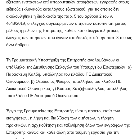
εξέταση ενστάσεων επί απορριπτικών αποφάσεων εγγραφής στους
ειδικούς εκλογικούς καταλόγους εξωτερικού, για τις οποίες δεν
ακολουθήθηκε η διαδικασία της παρ. 5 του άρθρου 2 του ν.
4648/2019, ο έλεγχος συγκεκριμένων αιτήσεων κατόπιν αιτήματος
μέλους ή μελών της Επιτροπής, καθώς και ο δειγματοληπτικός
έλεγχος των αιτήσεων που έγιναν αποδεκτές κατά την παρ. 3 του ως
άνω άρθρου.
Τη Γραμματειακή Υποστήριξη της Επιτροπής αναλαμβάνουν οι
υπάλληλοι της Διεύθυνσης Εκλογών του Υπουργείου Εσωτερικών: α)
Παρασκευή Καλδή, υπάλληλος του κλάδου ΠΕ Διοικητικού
Οικονομικού, β) Θεοδόσιος Φλώρος, υπάλληλος του κλάδου ΠΕ
Διοικητικού Οικονομικού, γ) Κοσμάς Χατζηβασίλογλου, υπάλληλος
του κλάδου ΠΕ Διοικητικού Οικονομικού.
Έργο της Γραμματείας της Επιτροπής είναι η προετοιμασία των
εισηγήσεων, η λήψη και διαβίβαση των αιτήσεων, η τήρηση
πρακτικών, η αρχειοθέτηση και ταξινόμηση όλων των εγγράφων της
Επιτροπής καθώς και κάθε άλλη απαιτούμενη εργασία για την