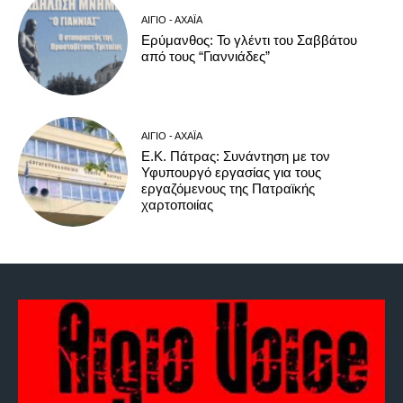
ΑΊΓΙΟ - ΑΧΑΪ́Α
Ερύμανθος: Το γλέντι του Σαββάτου
από τους “Γιαννιάδες”
ΑΊΓΙΟ - ΑΧΑΪ́Α
Ε.Κ. Πάτρας: Συνάντηση με τον
Υφυπουργό εργασίας για τους
εργαζόμενους της Πατραϊκής
χαρτοποιίας