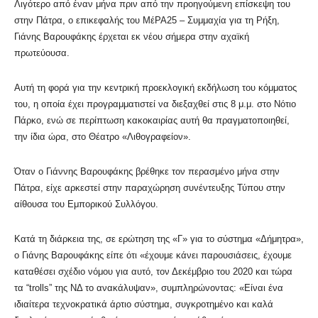
Λιγότερο από έναν μήνα πριν από την προηγούμενη επίσκεψη του
στην Πάτρα, ο επικεφαλής του ΜέΡΑ25 – Συμμαχία για τη Ρήξη,
Γιάνης Βαρουφάκης έρχεται εκ νέου σήμερα στην αχαϊκή
πρωτεύουσα.
Αυτή τη φορά για την κεντρική προεκλογική εκδήλωση του κόμματος
του, η οποία έχει προγραμματιστεί να διεξαχθεί στις 8 μ.μ. στο Νότιο
Πάρκο, ενώ σε περίπτωση κακοκαιρίας αυτή θα πραγματοποιηθεί,
την ίδια ώρα, στο Θέατρο «Λιθογραφείον».
Όταν ο Γιάννης Βαρουφάκης βρέθηκε τον περασμένο μήνα στην
Πάτρα, είχε αρκεστεί στην παραχώρηση συνέντευξης Τύπου στην
αίθουσα του Εμπορικού Συλλόγου.
Κατά τη διάρκεια της, σε ερώτηση της «Γ» για το σύστημα «Δήμητρα»,
ο Γιάνης Βαρουφάκης είπε ότι «έχουμε κάνει παρουσιάσεις, έχουμε
καταθέσει σχέδιο νόμου για αυτό, τον Δεκέμβριο του 2020 και τώρα
τα “trolls” της ΝΔ το ανακάλυψαν», συμπληρώνοντας: «Είναι ένα
ιδιαίτερα τεχνοκρατικά άρτιο σύστημα, συγκροτημένο και καλά