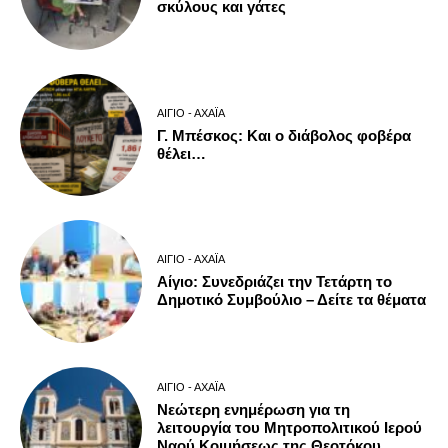
σκύλους και γάτες
ΑΊΓΙΟ - ΑΧΑΪ́Α
Γ. Μπέσκος: Και ο διάβολος φοβέρα
θέλει…
ΑΊΓΙΟ - ΑΧΑΪ́Α
Αίγιο: Συνεδριάζει την Τετάρτη το
Δημοτικό Συμβούλιο – Δείτε τα θέματα
ΑΊΓΙΟ - ΑΧΑΪ́Α
Νεώτερη ενημέρωση για τη
λειτουργία του Μητροπολιτικού Ιερού
Ναού Κοιμήσεως της Θεοτόκου