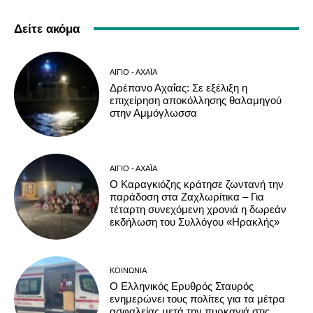
Δείτε ακόμα
ΑΊΓΙΟ - ΑΧΑΪ́Α
Δρέπανο Αχαΐας: Σε εξέλιξη η
επιχείρηση αποκόλλησης θαλαμηγού
στην Αμμόγλωσσα
ΑΊΓΙΟ - ΑΧΑΪ́Α
Ο Καραγκιόζης κράτησε ζωντανή την
παράδοση στα Ζαχλωρίτικα – Για
τέταρτη συνεχόμενη χρονιά η δωρεάν
εκδήλωση του Συλλόγου «Ηρακλής»
ΚΟΙΝΩΝΊΑ
Ο Ελληνικός Ερυθρός Σταυρός
ενημερώνει τους πολίτες για τα μέτρα
ασφαλείας μετά την πυρκαγιά στις