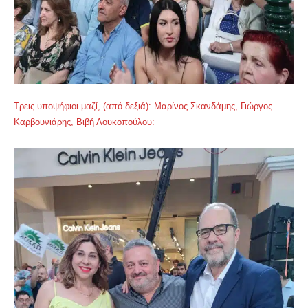
Τρεις υποψήφιοι μαζί, (από δεξιά): Μαρίνος Σκανδάμης, Γιώργος
Καρβουνιάρης, Βιβή Λουκοπούλου: