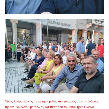
Νίκος Ανδρουλάκης, μετά την ομιλία, πιο χαλαρός στον πεζόδρομο
της Αγ. Νικολάου με πολίτη και πίσω του τον υποψήφιο Γιώργο