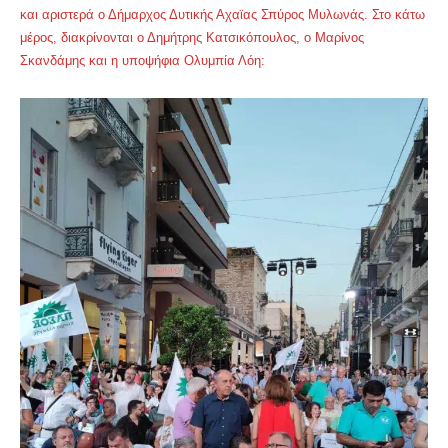
και αριστερά ο Δήμαρχος Δυτικής Αχαϊας Σπύρος Μυλωνάς. Στο κάτω
μέρος, διακρίνονται ο Δημήτρης Κατσικόπουλος, ο Μαρίνος
Σκανδάμης και η υποψήφια Ολυμπία Λόη: