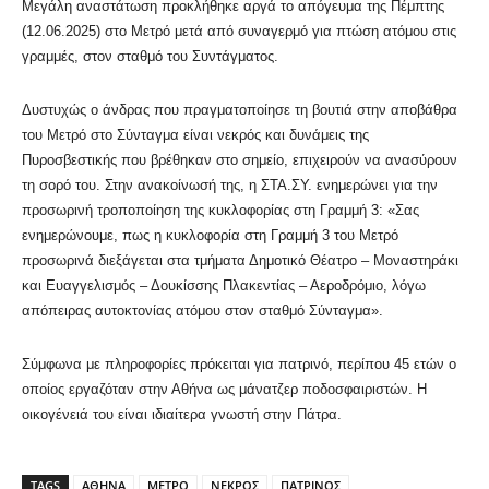
Μεγάλη αναστάτωση προκλήθηκε αργά το απόγευμα της Πέμπτης
(12.06.2025) στο Μετρό μετά από συναγερμό για πτώση ατόμου στις
γραμμές, στον σταθμό του Συντάγματος.
Δυστυχώς ο άνδρας που πραγματοποίησε τη βουτιά στην αποβάθρα
του Μετρό στο Σύνταγμα είναι νεκρός και δυνάμεις της
Πυροσβεστικής που βρέθηκαν στο σημείο, επιχειρούν να ανασύρουν
τη σορό του. Στην ανακοίνωσή της, η ΣΤΑ.ΣΥ. ενημερώνει για την
προσωρινή τροποποίηση της κυκλοφορίας στη Γραμμή 3: «Σας
ενημερώνουμε, πως η κυκλοφορία στη Γραμμή 3 του Μετρό
προσωρινά διεξάγεται στα τμήματα Δημοτικό Θέατρο – Μοναστηράκι
και Ευαγγελισμός – Δουκίσσης Πλακεντίας – Αεροδρόμιο, λόγω
απόπειρας αυτοκτονίας ατόμου στον σταθμό Σύνταγμα».
Σύμφωνα με πληροφορίες πρόκειται για πατρινό, περίπου 45 ετών ο
οποίος εργαζόταν στην Αθήνα ως μάνατζερ ποδοσφαιριστών. Η
οικογένειά του είναι ιδιαίτερα γνωστή στην Πάτρα.
TAGS
ΑΘΗΝΑ
ΜΕΤΡΟ
ΝΕΚΡΟΣ
ΠΑΤΡΙΝΟΣ