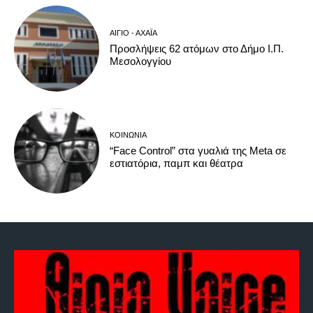
ΑΊΓΙΟ - ΑΧΑΪ́Α
Προσλήψεις 62 ατόμων στο Δήμο Ι.Π.
Μεσολογγίου
ΚΟΙΝΩΝΊΑ
“Face Control” στα γυαλιά της Meta σε
εστιατόρια, παμπ και θέατρα