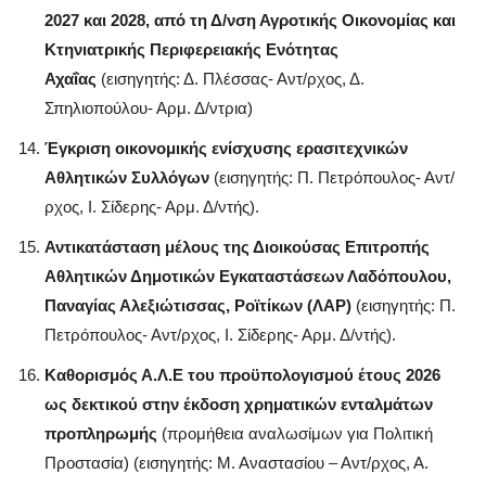
2027 και 2028, από τη Δ/νση Αγροτικής Οικονομίας και
Κτηνιατρικής Περιφερειακής Ενότητας
Αχαΐας
(εισηγητής: Δ. Πλέσσας- Αντ/ρχος, Δ.
Σπηλιοπούλου- Αρμ. Δ/ντρια)
Έγκριση οικονομικής ενίσχυσης ερασιτεχνικών
Αθλητικών Συλλόγων
(εισηγητής: Π. Πετρόπουλος- Αντ/
ρχος, Ι. Σίδερης- Αρμ. Δ/ντής).
Αντικατάσταση μέλους της Διοικούσας Επιτροπής
Αθλητικών Δημοτικών Εγκαταστάσεων Λαδόπουλου,
Παναγίας Αλεξιώτισσας, Ροϊτίκων (ΛΑΡ)
(εισηγητής: Π.
Πετρόπουλος- Αντ/ρχος, Ι. Σίδερης- Αρμ. Δ/ντής).
Καθορισμός Α.Λ.Ε του προϋπολογισμού έτους 2026
ως δεκτικού στην έκδοση χρηματικών ενταλμάτων
προπληρωμής
(προμήθεια αναλωσίμων για Πολιτική
Προστασία) (εισηγητής: Μ. Αναστασίου – Αντ/ρχος, Α.