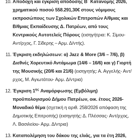
Αποδοχή και έγκριση απόδοσης Β΄ Κατανομής 2026,
χρηματικού ποσού 558.291,30€ στους νόμιμους
εκπροσώπους των Σχολικών Επιτροπών Α/θμιας και
Β/θμιας Εκπαίδευσης Δ. Πατρέων, από τους
Κεντρικούς Αυτοτελείς Πόρους
(εισηγήτρια: Κ. Σίμου-
Αντ/ρχος, Γ. Σίδερης – Αρμ. Δ/ντής).
Έγκριση εκδηλώσεων: α)
Jazz
&
More
(3/6 – 7/6), β)
Διεθνές Χορευτικό Αντάμωμα (14/6 – 16/6) και γ) Γιορτή
της Μουσικής (20/6 και 21/6)
(εισηγητής: Α. Αγγελής- Αντ/
ρχος, Μ. Αγιωτάτου- Αρμ. Δ/ντρια)
ης
Έγκριση 1
Αναμόρφωσης (Εμβόλιμη)
προϋπολογισμού Δήμου Πατρέων, οικ. έτους 2026-
Μοναδικό θέμα
(σχετική η αριθ. 258/2026 απόφαση της
Δημοτικής Επιτροπής) (εισηγητής: Δ. Πλέσσας- Αντ/ρχος,
Λ. Βασιλείου- Αρμ. Δ/ντρια)
Καταπολέμηση του δάκου της ελιάς, για τα έτη 2026,