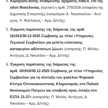
Χορήγηση θέσης στάθμευσης οχήματος ΑΜΕΑ, επί της
οδού Μακεδονίας
(σχετική η αριθ. 279/2026 απόφαση της
Δημοτικής Επιτροπής) (εισηγήτρια: Α. Τογιοπούλου – Αντ/
ρχος, Χ. Φαλλιέρος – Αρμ. Δ/ντής).
Έγκριση παράτασης της διάρκειας της αριθ.
161912/30-12-2025 Σύμβασης με τίτλο «Υπηρεσίες
Τεχνικού Συμβούλου για μελέτη επέκτασης
καταφυγίου αδέσποτων ζώων»
(εισηγητής: Π. Μελάς-
Αντ/ρχος, Δ. Νικολάου – Αρμ. Δ/ντής)
Έγκριση παράτασης της διάρκειας της
αριθ
.
161910/30-12-2025 Σύμβασης με τίτλο «Υπηρεσίες
Συμβούλου για τη σύνταξη του φακέλου Ψηφιακό
Κέντρο Οπτικοακουστικής Κληρονομιάς στο Παλαιό
Νοσοκομείο Πατρών και υποβολή προς ένταξη στο
ΕΣΠΑ 21-27»
(εισηγητής: Π. Μελάς- Αντ/ρχος, Δ.
Νικολάου – Αρμ. Δ/ντής)