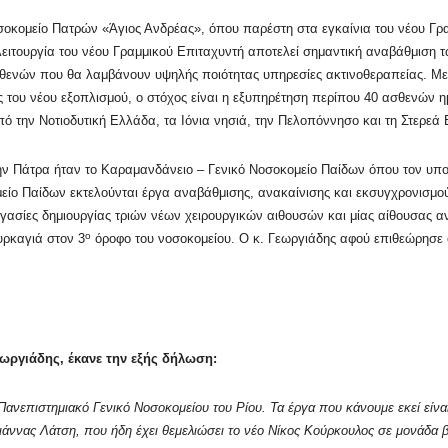
οσοκομείο Πατρών «Άγιος Ανδρέας», όπου παρέστη στα εγκαίνια του νέου Γ
λειτουργία του νέου Γραμμικού Επιταχυντή αποτελεί σημαντική αναβάθμισ
σθενών που θα λαμβάνουν υψηλής ποιότητας υπηρεσίες ακτινοθεραπείας. Μ
ας του νέου εξοπλισμού, ο στόχος είναι η εξυπηρέτηση περίπου 40 ασθενών
πό την Νοτιοδυτική Ελλάδα, τα Ιόνια νησιά, την Πελοπόννησο και τη Στερεά
ην Πάτρα ήταν το Καραμανδάνειο – Γενικό Νοσοκομείο Παίδων όπου τον υπο
είο Παίδων εκτελούνται έργα αναβάθμισης, ανακαίνισης και εκσυγχρονισμο
εργασίες δημιουργίας τριών νέων χειρουργικών αιθουσών και μίας αίθουσας 
ο
ρκαγιά στον 3
όροφο του νοσοκομείου. Ο κ. Γεωργιάδης αφού επιθεώρησε όλ
ωργιάδης, έκανε την εξής δήλωση:
Πανεπιστημιακό Γενικό Νοσοκομείου του Ρίου. Τα έργα που κάνουμε εκεί είνα
άννας Λάτση, που ήδη έχει θεμελιώσει το νέο Νίκος Κούρκουλος σε μονάδα β