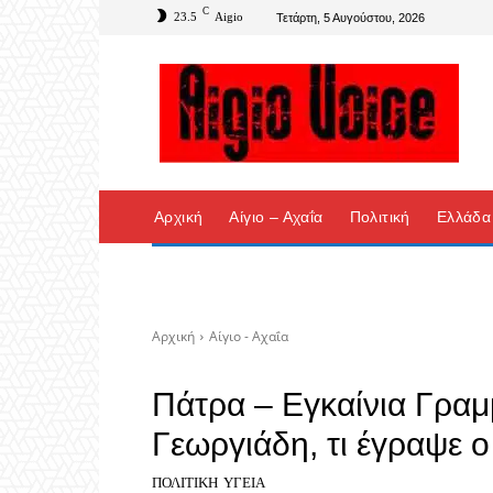
C
23.5
Aigio
Τετάρτη, 5 Αυγούστου, 2026
Αρχική
Αίγιο – Αχαΐα
Πολιτική
Ελλάδα
Αρχική
Αίγιο - Αχαΐα
Πάτρα – Εγκαίνια Γραμμ
Γεωργιάδη, τι έγραψε 
ΠΟΛΙΤΙΚΉ
ΥΓΕΊΑ