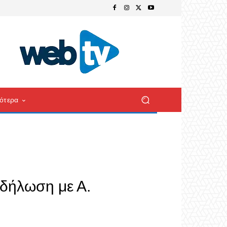
ότερα
κδήλωση με Α.