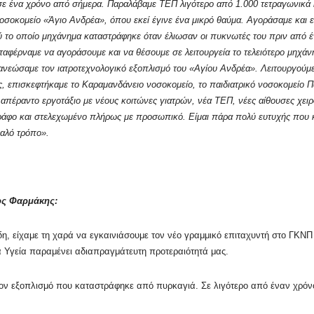
σε ένα χρόνο από σήμερα. Παραλάβαμε ΤΕΠ λιγότερο από 1.000 τετραγωνικ
οσοκομείο «Άγιο Ανδρέα», όπου εκεί έγινε ένα μικρό θαύμα. Αγοράσαμε και ε
ύ το οποίο μηχάνημα καταστράφηκε όταν έλιωσαν οι πυκνωτές του πριν από έν
ταφέρναμε να αγοράσουμε και να θέσουμε σε λειτουργεία το τελειότερο μηχά
ανεώσαμε τον ιατροτεχνολογικό εξοπλισμό του «Αγίου Ανδρέα». Λειτουργούμε 
ς, επισκεφτήκαμε το Καραμανδάνειο νοσοκομείο, το παιδιατρικό νοσοκομείο Πα
να απέραντο εργοτάξιο με νέους κοιτώνες γιατρών, νέα ΤΕΠ, νέες αίθουσες χε
ογράφο και στελεχωμένο πλήρως με προσωπικό. Είμαι πάρα πολύ ευτυχής που κα
καλό τρόπο».
ος Φαρμάκης:
η, είχαμε τη χαρά να εγκαινιάσουμε τον νέο γραμμικό επιταχυντή στο ΓΚΝΠ 
ια Υγεία παραμένει αδιαπραγμάτευτη προτεραιότητά μας.
τον εξοπλισμό που καταστράφηκε από πυρκαγιά. Σε λιγότερο από έναν χρόνο