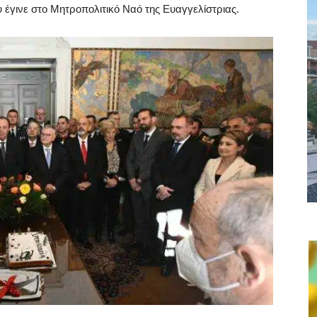
 έγινε στο Μητροπολιτικό Ναό της Ευαγγελίστριας.