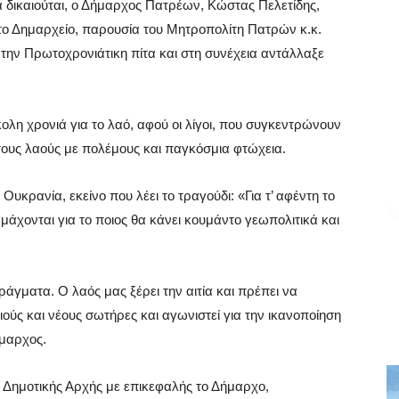
σα δικαιούται, ο Δήμαρχος Πατρέων, Κώστας Πελετίδης,
το Δημαρχείο, παρουσία του Μητροπολίτη Πατρών κ.κ.
ην Πρωτοχρονιάτικη πίτα και στη συνέχεια αντάλλαξε
ολη χρονιά για το λαό, αφού οι λίγοι, που συγκεντρώνουν
τους λαούς με πολέμους και παγκόσμια φτώχεια.
Ουκρανία, εκείνο που λέει το τραγούδι: «Για τ’ αφέντη το
μάχονται για το ποιος θα κάνει κουμάντο γεωπολιτικά και
άγματα. Ο λαός μας ξέρει την αιτία και πρέπει να
ιούς και νέους σωτήρες και αγωνιστεί για την ικανοποίηση
μαρχος.
 Δημοτικής Αρχής με επικεφαλής το Δήμαρχο,