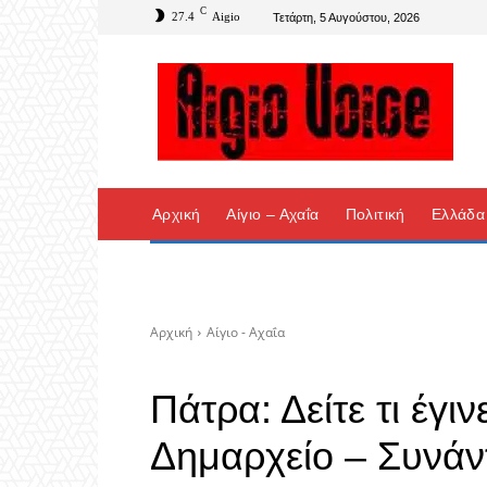
C
27.4
Aigio
Τετάρτη, 5 Αυγούστου, 2026
Αρχική
Αίγιο – Αχαΐα
Πολιτική
Ελλάδα
Αρχική
Αίγιο - Αχαΐα
Πάτρα: Δείτε τι έγι
Δημαρχείο – Συνά