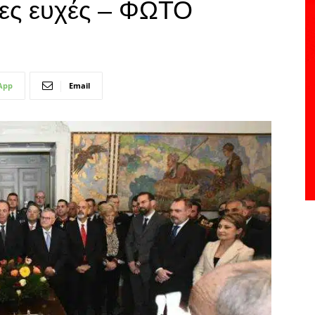
κες ευχές – ΦΩΤΟ
App
Email