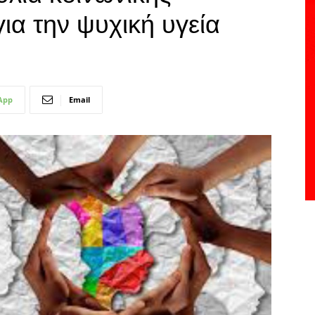
ια την ψυχική υγεία
App
Email