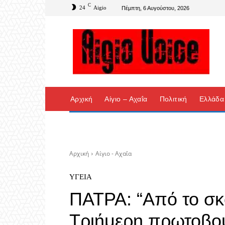
C
24
Aigio
Πέμπτη, 6 Αυγούστου, 2026
Αρχική
Αίγιο – Αχαΐα
Πολιτική
Ελλάδα
Αρχική
Αίγιο - Αχαΐα
ΥΓΕΊΑ
ΠΑΤΡΑ: “Από το σκ
Τριήμερη πρωτοβου