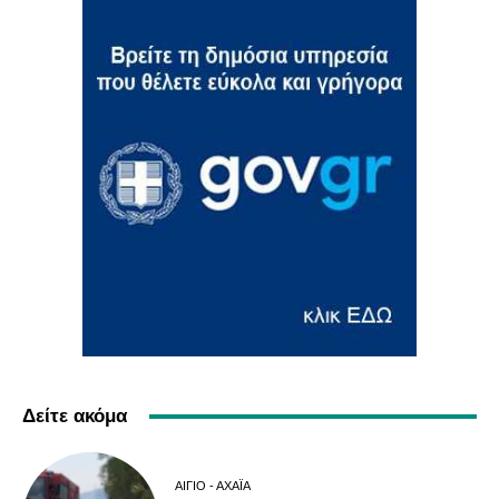
Δείτε ακόμα
ΑΊΓΙΟ - ΑΧΑΪ́Α