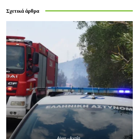
Σχετικά άρθρα
Αίγιο - Αχαΐα