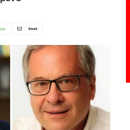
App
Email