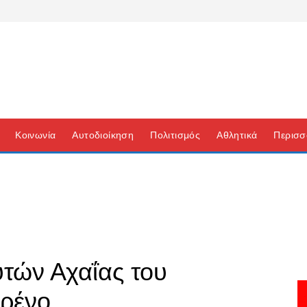
Κοινωνία
Αυτοδιοίκηση
Πολιτισμός
Αθλητικά
Περισσ
τών Αχαΐας του
τρένο