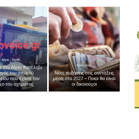
Αίγιο - Αχαΐα
Κοινωνία
 στο Αίγιο: Κατέληξε
ηγός του αστικού
Νέες αυξήσεις στις συντάξεις
είου που έχασε τον
μέσα στο 2027 – Ποιοι θα είναι
χο του οχήματος
οι δικαιούχοι