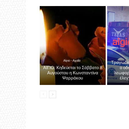
Αίγιο - Αχαΐα
Τραγωδία
ΑΙΓΙΟ: Κηδεύεται το Σάββατο 8
ο οδ
Αυγούστου η Κωνσταντίνα
λεωφορ
Ψαρράκου
έλεγ