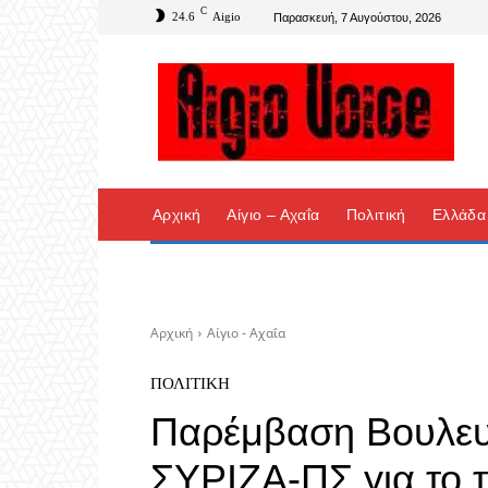
C
24.6
Aigio
Παρασκευή, 7 Αυγούστου, 2026
Αρχική
Αίγιο – Αχαΐα
Πολιτική
Ελλάδα
Αρχική
Αίγιο - Αχαΐα
ΠΟΛΙΤΙΚΉ
Παρέμβαση Βουλευ
ΣΥΡΙΖΑ-ΠΣ για το 