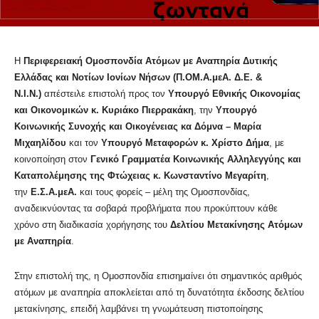
Η
Περιφερειακή Ομοσπονδία Ατόμων με Αναπηρία Δυτικής
Ελλάδας και Νοτίων Ιονίων Νήσων (Π.ΟΜ.Α.μεΑ. Δ.Ε. &
Ν.Ι.Ν.)
απέστειλε επιστολή προς τον
Υπουργό Εθνικής Οικονομίας
και Οικονομικών κ. Κυριάκο Πιερρακάκη
, την
Υπουργό
Κοινωνικής Συνοχής και Οικογένειας κα Δόμνα – Μαρία
Μιχαηλίδου
και τον
Υπουργό Μεταφορών κ. Χρίστο Δήμα
, με
κοινοποίηση στον
Γενικό Γραμματέα Κοινωνικής Αλληλεγγύης και
Καταπολέμησης της Φτώχειας κ. Κωνσταντίνο Μεγαρίτη
,
την
Ε.Σ.Α.μεΑ.
και τους φορείς – μέλη της Ομοσπονδίας,
αναδεικνύοντας τα σοβαρά προβλήματα που προκύπτουν κάθε
χρόνο στη διαδικασία χορήγησης του
Δελτίου Μετακίνησης Ατόμων
με Αναπηρία
.
Στην επιστολή της, η Ομοσπονδία επισημαίνει ότι σημαντικός αριθμός
ατόμων με αναπηρία αποκλείεται από τη δυνατότητα έκδοσης δελτίου
μετακίνησης, επειδή λαμβάνει τη γνωμάτευση πιστοποίησης