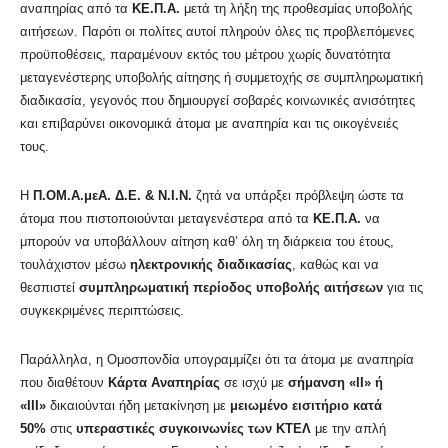
αναπηρίας από τα
ΚΕ.Π.Α.
μετά τη λήξη της προθεσμίας υποβολής
αιτήσεων. Παρότι οι πολίτες αυτοί πληρούν όλες τις προβλεπόμενες
προϋποθέσεις, παραμένουν εκτός του μέτρου χωρίς δυνατότητα
μεταγενέστερης υποβολής αίτησης ή συμμετοχής σε συμπληρωματική
διαδικασία, γεγονός που δημιουργεί σοβαρές κοινωνικές ανισότητες
και επιβαρύνει οικονομικά άτομα με αναπηρία και τις οικογένειές
τους.
Η
Π.ΟΜ.Α.μεΑ. Δ.Ε. & Ν.Ι.Ν.
ζητά να υπάρξει πρόβλεψη ώστε τα
άτομα που πιστοποιούνται μεταγενέστερα από τα
ΚΕ.Π.Α.
να
μπορούν να υποβάλλουν αίτηση καθ’ όλη τη διάρκεια του έτους,
τουλάχιστον μέσω
ηλεκτρονικής διαδικασίας
, καθώς και να
θεσπιστεί
συμπληρωματική περίοδος υποβολής αιτήσεων
για τις
συγκεκριμένες περιπτώσεις.
Παράλληλα, η Ομοσπονδία υπογραμμίζει ότι τα άτομα με αναπηρία
που διαθέτουν
Κάρτα Αναπηρίας
σε ισχύ με
σήμανση «ΙΙ» ή
«ΙΙΙ»
δικαιούνται ήδη μετακίνηση με
μειωμένο εισιτήριο κατά
50%
στις
υπεραστικές συγκοινωνίες των ΚΤΕΛ
με την απλή