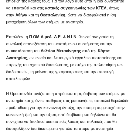
επίδειξη της κάρτας τους. Για τον λόγο αυτό ζητά η ίδια δυνατότητα
να επεκταθεί και στις
αστικές συγκοινωνίες των ΚΤΕΛ
, όπως
στην
Αθήνα
και τη
Θεσσαλονίκη
, ώστε να διασφαλιστεί η ίση
μεταχείριση όλων των ατόμων με αναπηρία.
Επιπλέον, η
Π.ΟΜ.Α.μεΑ. Δ.Ε. & Ν.Ι.Ν.
θεωρεί αναγκαία τη
συνολική επανεξέταση του υφιστάμενου συστήματος και την
αντικατάσταση του
Δελτίου Μετακίνησης
από την
Κάρτα
Αναπηρίας
, ως ενιαίο και λειτουργικό εργαλείο πιστοποίησης και
παροχής του σχετικού δικαιώματος, με στόχο την απλοποίηση των
διαδικασιών, τη μείωση της γραφειοκρατίας και την αποφυγή
αποκλεισμών.
Η Ομοσπονδία τονίζει ότι η απρόσκοπτη πρόσβαση των ατόμων με
αναπηρία και χρόνιες παθήσεις στις μετακινήσεις αποτελεί θεμελιώδη
προϋπόθεση για την κοινωνική ένταξη, την ισότιμη συμμετοχή στην
κοινωνική ζωή και την αξιοπρεπή διαβίωση και δηλώνει ότι θα
συνεχίσει να διεκδικεί ουσιαστικές λύσεις και πολιτικές που θα
διασφαλίζουν ίσα δικαιώματα για όλα τα άτομα με αναπηρία.