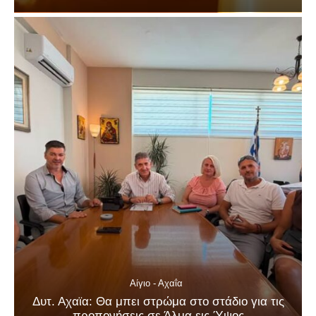
Αίγιο - Αχαΐα
Δυτ. Αχαϊα: Θα μπει στρώμα στο στάδιο για τις
προπονήσεις σε Άλμα εις Ύψος