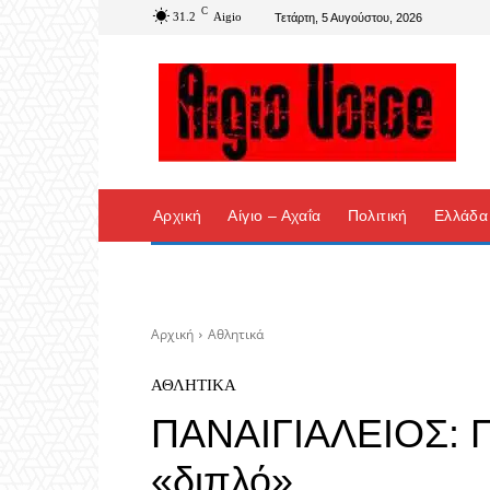
C
31.2
Aigio
Τετάρτη, 5 Αυγούστου, 2026
Αρχική
Αίγιο – Αχαΐα
Πολιτική
Ελλάδα
Αρχική
Αθλητικά
ΑΘΛΗΤΙΚΆ
ΠΑΝΑΙΓΙΑΛΕΙΟΣ: Πα
«διπλό»