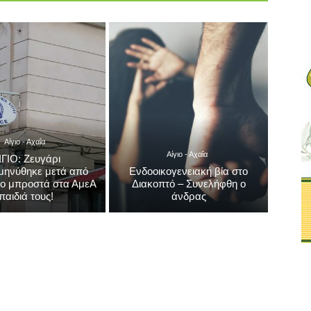
Αίγιο - Αχαΐα
Αίγιο - Αχαΐα
ΙΓΙΟ: Ζευγάρι
μηνύθηκε μετά από
Ενδοοικογενειακή βία στο
λο μπροστά στα ΑμεΑ
Διακοπτό – Συνελήφθη ο
παιδιά τους!
άνδρας