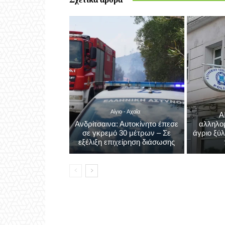
Αίγιο - Αχαΐα
Α
Ανδρίτσαινα: Αυτοκίνητο έπεσε
αλληλο
σε γκρεμό 30 μέτρων – Σε
άγριο ξύ
εξέλιξη επιχείρηση διάσωσης