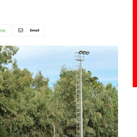
App
Email