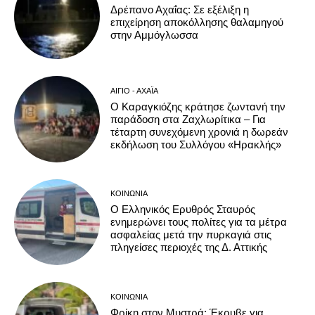
Δρέπανο Αχαΐας: Σε εξέλιξη η
επιχείρηση αποκόλλησης θαλαμηγού
στην Αμμόγλωσσα
ΑΊΓΙΟ - ΑΧΑΪ́Α
Ο Καραγκιόζης κράτησε ζωντανή την
παράδοση στα Ζαχλωρίτικα – Για
τέταρτη συνεχόμενη χρονιά η δωρεάν
εκδήλωση του Συλλόγου «Ηρακλής»
ΚΟΙΝΩΝΊΑ
Ο Ελληνικός Ερυθρός Σταυρός
ενημερώνει τους πολίτες για τα μέτρα
ασφαλείας μετά την πυρκαγιά στις
πληγείσες περιοχές της Δ. Αττικής
ΚΟΙΝΩΝΊΑ
Φρίκη στον Μυστρά: Έκρυβε για