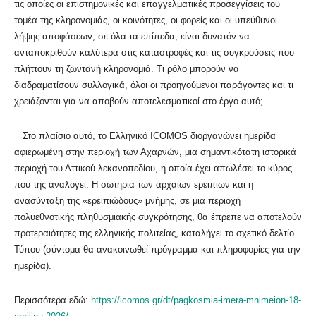
τις οποίες οι επιστημονικές και επαγγελματικές προσεγγίσεις του
τομέα της κληρονομιάς, οι κοινότητες, οι φορείς και οι υπεύθυνοι
λήψης αποφάσεων, σε όλα τα επίπεδα, είναι δυνατόν να
ανταποκριθούν καλύτερα στις καταστροφές και τις συγκρούσεις που
πλήττουν τη ζωντανή κληρονομιά. Τι ρόλο μπορούν να
διαδραματίσουν συλλογικά, όλοι οι προηγούμενοι παράγοντες και τι
χρειάζονται για να αποβούν αποτελεσματικοί στο έργο αυτό;
Στο πλαίσιο αυτό, το Ελληνικό ICOMOS διοργανώνει ημερίδα
αφιερωμένη στην περιοχή των Αχαρνών, μια σημαντικότατη ιστορικά
περιοχή του Αττικού λεκανοπεδίου, η οποία έχει απωλέσει το κύρος
που της αναλογεί. Η σωτηρία των αρχαίων ερειπίων και η
ανασύνταξη της «ερειπιώδους» μνήμης, σε μια περιοχή
πολυεθνοτικής πληθυσμιακής συγκρότησης, θα έπρεπε να αποτελούν
προτεραιότητες της ελληνικής πολιτείας, καταλήγει το σχετικό δελτίο
Τύπου (σύντομα θα ανακοινωθεί πρόγραμμα και πληροφορίες για την
ημερίδα).
Περισσότερα εδώ:
https://icomos.gr/dt/pagkosmia-imera-mnimeion-18-