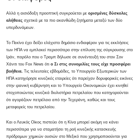
Αλλά η αισιόδοξη προοπτική συγκρούεται με
ορισμένες δύσκολες
αλήθειες
σχετικά με τα πιο ακανθώδη ζητήματα μεταξύ των δύο
υπερδυνάμεων.
Το Πεκίνο έχει δείξει ελάχιστο δημόσιο ενδιαφέρον για τις εκκλήσεις
των ΗΠΑ να εμπλακεί περισσότερο στην επίλυση της σύγκρουσης στο
Ιράν, παρόλο που ο Τραμπ δήλωσε σε συνέντευξή του στον Σον
Χάνιτι του Fox News ότι
ο Σι στις συνομιλίες τους είχε προσφέρει
βοήθεια.
Τις τελευταίες εβδομάδες, το Υπουργείο Εξωτερικών των
ΗΠΑ κατηγόρησε κινεζικές εταιρείες ότι παρείχαν δορυφορικές εικόνες
στην ιρανική κυβέρνηση και το Υπουργείο Οικονομικών έχει κινηθεί
στοχοποιώντας κινεζικά διυλιστήρια πετρελαίου που κατηγορούνται
ότι αγοράζουν πετρέλαιο από την Τεχεράνη, καθώς και τους
μεταφορείς του πετρελαίου.
Και ο Λευκός Οίκος πιστεύει ότι η Κίνα μπορεί ακόμη να κάνει
περισσότερα για να σταματήσει τη ροή κινεζικής κατασκευής
πρόδρομων χημικών ουσιών στο Μεξικό που χρησιμοποιούνται για