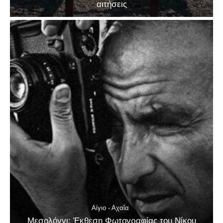
αιτήσεις
Αίγιο - Αχαΐα
Μεσολόγγι: Έκθεση Φωτογραφίας του Νίκου