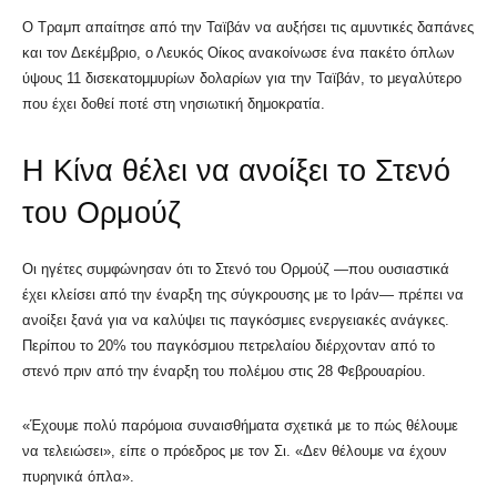
Ο Τραμπ απαίτησε από την Ταϊβάν να αυξήσει τις αμυντικές δαπάνες
και τον Δεκέμβριο, ο Λευκός Οίκος ανακοίνωσε ένα πακέτο όπλων
ύψους 11 δισεκατομμυρίων δολαρίων για την Ταϊβάν, το μεγαλύτερο
που έχει δοθεί ποτέ στη νησιωτική δημοκρατία.
Η Κίνα θέλει να ανοίξει το Στενό
του Ορμούζ
Οι ηγέτες συμφώνησαν ότι το Στενό του Ορμούζ —που ουσιαστικά
έχει κλείσει από την έναρξη της σύγκρουσης με το Ιράν— πρέπει να
ανοίξει ξανά για να καλύψει τις παγκόσμιες ενεργειακές ανάγκες.
Περίπου το 20% του παγκόσμιου πετρελαίου διέρχονταν από το
στενό πριν από την έναρξη του πολέμου στις 28 Φεβρουαρίου.
«Έχουμε πολύ παρόμοια συναισθήματα σχετικά με το πώς θέλουμε
να τελειώσει», είπε ο πρόεδρος με τον Σι. «Δεν θέλουμε να έχουν
πυρηνικά όπλα».