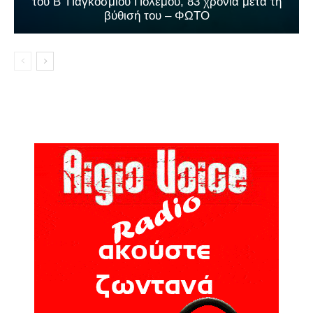
του Β’ Παγκοσμίου Πολέμου, 83 χρόνια μετά τη
βύθισή του – ΦΩΤΟ