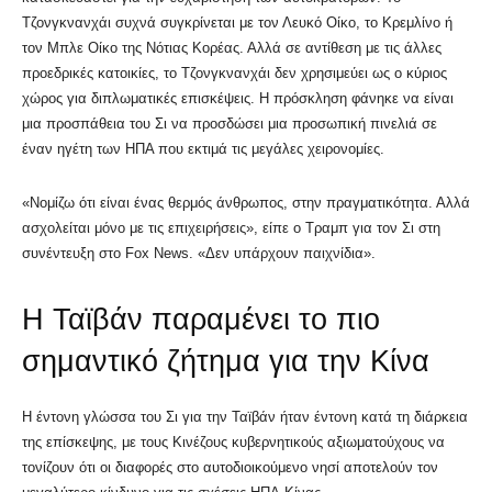
Τζονγκνανχάι συχνά συγκρίνεται με τον Λευκό Οίκο, το Κρεμλίνο ή
τον Μπλε Οίκο της Νότιας Κορέας. Αλλά σε αντίθεση με τις άλλες
προεδρικές κατοικίες, το Τζονγκνανχάι δεν χρησιμεύει ως ο κύριος
χώρος για διπλωματικές επισκέψεις. Η πρόσκληση φάνηκε να είναι
μια προσπάθεια του Σι να προσδώσει μια προσωπική πινελιά σε
έναν ηγέτη των ΗΠΑ που εκτιμά τις μεγάλες χειρονομίες.
«Νομίζω ότι είναι ένας θερμός άνθρωπος, στην πραγματικότητα. Αλλά
ασχολείται μόνο με τις επιχειρήσεις», είπε ο Τραμπ για τον Σι στη
συνέντευξη στο Fox News. «Δεν υπάρχουν παιχνίδια».
Η Ταϊβάν παραμένει το πιο
σημαντικό ζήτημα για την Κίνα
Η έντονη γλώσσα του Σι για την Ταϊβάν ήταν έντονη κατά τη διάρκεια
της επίσκεψης, με τους Κινέζους κυβερνητικούς αξιωματούχους να
τονίζουν ότι οι διαφορές στο αυτοδιοικούμενο νησί αποτελούν τον