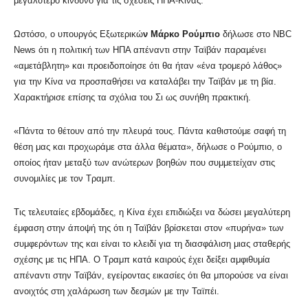
μεγαλύτερο κίνδυνο για τις σχέσεις ΗΠΑ-Κίνας.
Ωστόσο, ο υπουργός Εξωτερικώ
ν Μάρκο Ρούμπιο
δήλωσε στο NBC
News ότι η πολιτική των ΗΠΑ απέναντι στην Ταϊβάν παραμένει
«αμετάβλητη» και προειδοποίησε ότι θα ήταν «ένα τρομερό λάθος»
για την Κίνα να προσπαθήσει να καταλάβει την Ταϊβάν με τη βία.
Χαρακτήρισε επίσης τα σχόλια του Σι ως συνήθη πρακτική.
«Πάντα το θέτουν από την πλευρά τους. Πάντα καθιστούμε σαφή τη
θέση μας και προχωράμε στα άλλα θέματα», δήλωσε ο Ρούμπιο, ο
οποίος ήταν μεταξύ των ανώτερων βοηθών που συμμετείχαν στις
συνομιλίες με τον Τραμπ.
Τις τελευταίες εβδομάδες, η Κίνα έχει επιδιώξει να δώσει μεγαλύτερη
έμφαση στην άποψή της ότι η Ταϊβάν βρίσκεται στον «πυρήνα» των
συμφερόντων της και είναι το κλειδί για τη διασφάλιση μιας σταθερής
σχέσης με τις ΗΠΑ. Ο Τραμπ κατά καιρούς έχει δείξει αμφιθυμία
απέναντι στην Ταϊβάν, εγείροντας εικασίες ότι θα μπορούσε να είναι
ανοιχτός στη χαλάρωση των δεσμών με την Ταϊπέι.