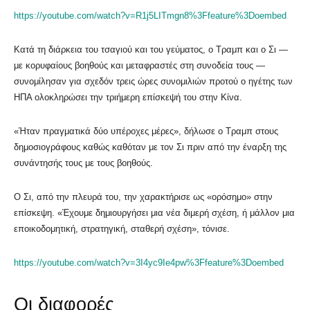
https://youtube.com/watch?v=R1j5LITmgn8%3Ffeature%3Doembed
Κατά τη διάρκεια του τσαγιού και του γεύματος, ο Τραμπ και ο Σι —
με κορυφαίους βοηθούς και μεταφραστές στη συνοδεία τους —
συνομίλησαν για σχεδόν τρεις ώρες συνομιλιών προτού ο ηγέτης των
ΗΠΑ ολοκληρώσει την τριήμερη επίσκεψή του στην Κίνα.
«Ήταν πραγματικά δύο υπέροχες μέρες», δήλωσε ο Τραμπ στους
δημοσιογράφους καθώς καθόταν με τον Σι πριν από την έναρξη της
συνάντησής τους με τους βοηθούς.
Ο Σι, από την πλευρά του, την χαρακτήρισε ως «ορόσημο» στην
επίσκεψη. «Έχουμε δημιουργήσει μια νέα διμερή σχέση, ή μάλλον μια
εποικοδομητική, στρατηγική, σταθερή σχέση», τόνισε.
https://youtube.com/watch?v=3I4yc9Ie4pw%3Ffeature%3Doembed
Οι διαφορές