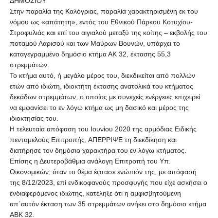
ΔΗΜΟΣΙΟΥ
Στην παραλία της Καλόγριας, παραλία χαρακτηρισμένη εκ του
νόμου ως «απάτητη», εντός του Εθνικού Πάρκου Κοτυχίου-
Στροφυλιάς και επί του αιγιαλού μεταξύ της κοίτης – εκβολής του
ποταμού Λαρισού και των Mαύρων Βουνών, υπάρχει το
καταγεγραμμένο δημόσιο κτήμα ΑΚ 32, έκτασης 55,3
στρεμμάτων.
Το κτήμα αυτό, ή μεγάλο μέρος του, διεκδικείται από πολλών
ετών από ιδιώτη, ιδιοκτήτη έκτασης ανατολικά του κτήματος
δεκάδων στρεμμάτων, ο οποίος με συνεχείς ενέργειες επιχειρεί
να εμφανίσει το εν λόγω κτήμα ως μη δασικό και μέρος της
ιδιοκτησίας του.
Η τελευταία απόφαση του Ιουνίου 2020 της αρμόδιας Ειδικής
πενταμελούς Επιτροπής, ΑΠΕΡΡΙΨΕ τη διεκδίκηση και
διατήρησε τον δημόσιο χαρακτήρα του εν λόγω κτήματος.
Επίσης η Δευτεροβάθμια ανάλογη Επιτροπή του Υπ.
Οικονομικών, όταν το θέμα έφτασε ενώπιόν της, με απόφασή
της 8/12/2023, επί ενδικοφανούς προσφυγής που είχε ασκήσει ο
ενδιαφερόμενος ιδιώτης, κατέληξε ότι η αμφισβητούμενη
απ΄αυτόν έκταση των 35 στρεμμάτων ανήκει στο δημόσιο κτήμα
ΑΒΚ 32.