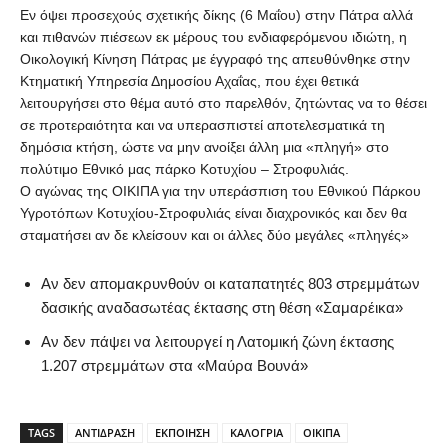
Εν όψει προσεχούς σχετικής δίκης (6 Μαΐου) στην Πάτρα αλλά
και πιθανών πιέσεων εκ μέρους του ενδιαφερόμενου ιδιώτη, η
Οικολογική Κίνηση Πάτρας με έγγραφό της απευθύνθηκε στην
Κτηματική Υπηρεσία Δημοσίου Αχαΐας, που έχει θετικά
λειτουργήσει στο θέμα αυτό στο παρελθόν, ζητώντας να το θέσει
σε προτεραιότητα και να υπερασπιστεί αποτελεσματικά τη
δημόσια κτήση, ώστε να μην ανοίξει άλλη μια «πληγή» στο
πολύτιμο Εθνικό μας πάρκο Κοτυχίου – Στροφυλιάς.
Ο αγώνας της ΟΙΚΙΠΑ για την υπεράσπιση του Εθνικού Πάρκου
Υγροτόπων Κοτυχίου-Στροφυλιάς είναι διαχρονικός και δεν θα
σταματήσει αν δε κλείσουν και οι άλλες δύο μεγάλες «πληγές»
Αν δεν απομακρυνθούν οι καταπατητές 803 στρεμμάτων
δασικής αναδασωτέας έκτασης στη θέση «Σαμαρέικα»
Αν δεν πάψει να λειτουργεί η Λατομική ζώνη έκτασης
1.207 στρεμμάτων στα «Μαύρα Βουνά»
TAGS
ΑΝΤΙΔΡΑΣΗ
ΕΚΠΟΙΗΣΗ
ΚΑΛΟΓΡΙΑ
ΟΙΚΙΠΑ