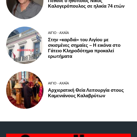
Πέθανε ο ηθοποιός Νίκος
Καλογερόπουλος σε ηλικία 74 ετών
ΑΊΓΙΟ - ΑΧΑΪ́Α
Στην «καρδιά» του Αιγίου με
σκισμένες σημαίες – Η εικόνα στο
Γάτειο Κληροδότημα προκαλεί
ερωτήματα
ΑΊΓΙΟ - ΑΧΑΪ́Α
Αρχιερατική Θεία Λειτουργία στους
Καμενιάνους Καλαβρύτων