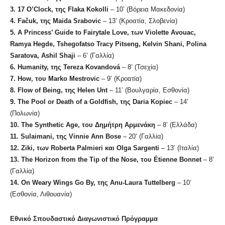
3.
17 O’Clock,
της
Flaka Kokolli
– 10’ (Βόρεια Μακεδονία)
4.
Fačuk,
της
Maida Srabovic
– 13’ (Κροατία, Σλοβενία)
5. A Princess’ Guide to Fairytale Love,
των
Violette Avouac,
Ramya Hegde, Tshegofatso Tracy Pitseng, Kelvin Shani, Polina
Saratova, Ashil Shaji
– 6’ (Γαλλία)
6.
Humanity,
της
Tereza Kovandová
– 8’ (Τσεχία)
7.
How,
του
Marko Mestrovic
– 9’ (Κροατία)
8. Flow of Being,
της
Helen Unt
– 11’ (Βουλγαρία, Εσθονία)
9. The Pool or Death of a Goldfish,
της
Daria Kopiec
– 14’
(Πολωνία)
10. The Synthetic Age,
του
Δημήτρη
Αρμενάκη
– 8’ (Ελλάδα)
11.
Sulaimani,
της
Vinnie Ann Bose
– 20’ (Γαλλία)
12.
Ziki,
των
Roberta Palmieri
και
Olga Sargenti
– 13’ (Ιταλία)
13.
The Horizon from the Tip of the Nose,
του
Étienne Bonnet
– 8’
(Γαλλία)
14.
On Weary Wings Go By,
της
Anu-Laura Tuttelberg
– 10’
(Εσθονία, Λιθουανία)
Εθνικό Σπουδαστικό Διαγωνιστικό Πρόγραμμα