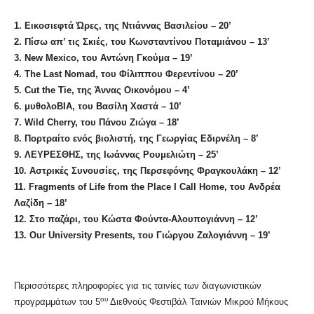
1. Εικοσιεφτά Ώρες, της Ντιάννας Βασιλείου – 20’
2. Πίσω απ’ τις Σκιές, του Κωνσταντίνου Ποταμιάνου – 13’
3. New Mexico, του Αντώνη Γκούμα – 19’
4.
The
Last
Nomad
, του Φίλιππου Φερεντίνου – 20’
5. Cut the Tie, της Άννας Οικονόμου – 4’
6. μυθολοΒΙΑ, του Βασίλη Χαστά – 10’
7. Wild Cherry, του Πάνου Ζιώγα – 18’
8. Πορτραίτο ενός βιολιστή, της Γεωργίας Εδιρνέλη – 8’
9. ΛΕΥΡΕΣΘΗΣ, της Ιωάννας Ρουμελιώτη – 25’
10. Αστρικές Συνουσίες, της Περσεφόνης Φραγκουλάκη – 12’
11.
Fragments of Life from the Place I Call Home,
του
Ανδρέα
Λαζίδη
– 18’
12.
Στο παζάρι, του Κώστα Φούντα-Αλουπογιάννη – 12’
13. Our University Presents, του Γιώργου Ζαλογιάννη – 19’
Περισσότερες πληροφορίες για τις ταινίες των διαγωνιστικών
ου
προγραμμάτων του 5
Διεθνούς Φεστιβάλ Ταινιών Μικρού Μήκους