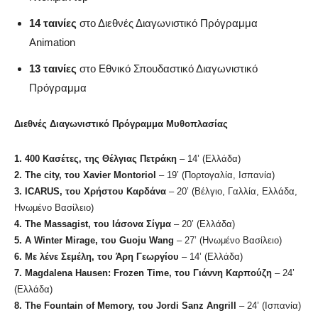
14 ταινίες
στο Διεθνές Διαγωνιστικό Πρόγραμμα
Animation
13 ταινίες
στο Εθνικό Σπουδαστικό Διαγωνιστικό
Πρόγραμμα
Διεθνές Διαγωνιστικό Πρόγραμμα Μυθοπλασίας
1. 400 Κασέτες, της Θέλγιας Πετράκη
– 14’ (Ελλάδα)
2.
The city,
του
Xavier Montoriol
– 19’ (Πορτογαλία, Ισπανία)
3.
ICARUS, του Χρήστου Καρδάνα
– 20’ (Βέλγιο, Γαλλία, Ελλάδα,
Ηνωμένο Βασίλειο)
4.
The
Massagist
, του Ιάσονα Σίγμα
– 20’ (Ελλάδα)
5.
A
Winter
Mirage
, του Guoju Wang
– 27’ (Ηνωμένο Βασίλειο)
6. Με λένε Σεμέλη, του Άρη Γεωργίου
– 14’ (Ελλάδα)
7.
Magdalena
Hausen
:
Frozen
Time
, του Γιάννη Καρπούζη
– 24’
(Ελλάδα)
8.
The Fountain of Memory,
του
Jordi Sanz Angrill
– 24’ (Ισπανία)