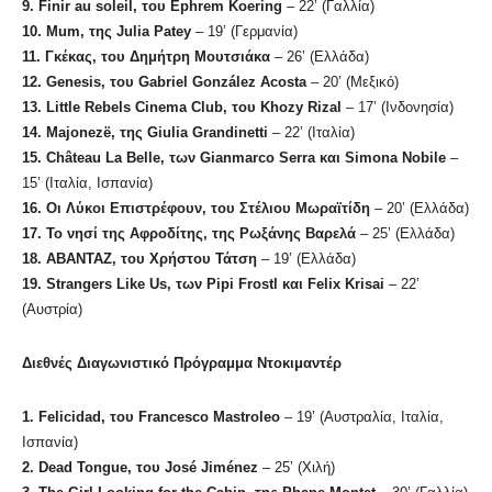
9.
Finir au soleil,
του
Ephrem Koering
– 22’ (Γαλλία)
10.
Mum,
της
Julia Patey
– 19’ (Γερμανία)
11.
Γκέκας
,
του
Δημήτρη
Μουτσιάκα
– 26’ (Ελλάδα)
12.
Genesis,
του
Gabriel González Acosta
– 20’ (Μεξικό)
13.
Little Rebels Cinema Club,
του
Khozy Rizal
– 17’ (Ινδονησία)
14.
Majonezë,
της
Giulia Grandinetti
– 22’ (Ιταλία)
15.
Château La Belle,
των
Gianmarco Serra
και
Simona Nobile
–
15’ (Ιταλία, Ισπανία)
16.
Οι Λύκοι Επιστρέφουν, του Στέλιου Μωραϊτίδη
– 20’ (Ελλάδα)
17. Το νησί της Αφροδίτης, της Ρωξάνης Βαρελά
– 25’ (Ελλάδα)
18. ABANTAZ, του Χρήστου Τάτση
– 19’ (Ελλάδα)
19.
Strangers
Like
Us
, των
Pipi
Frostl
και
Felix
Krisai
– 22’
(Αυστρία)
Διεθνές Διαγωνιστικό Πρόγραμμα Ντοκιμαντέρ
1.
Felicidad
, του
Francesco
Mastroleo
– 19’ (Αυστραλία, Ιταλία,
Ισπανία)
2.
Dead Tongue,
του
José Jiménez
– 25’ (Χιλή)