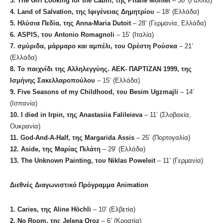
3. The Girl Looking for the Cabin,
της
Phane Montet
– 30’ (Γαλλία)
4.
Land of Salvation, της Ιφιγένειας Δημητρίου
– 18’ (Ελλάδα)
5. Ηλύσια Πεδία, της Anna-Maria Dutoit
– 28’ (Γερμανία, Ελλάδα)
6.
ASPIS, του Antonio Romagnoli
– 15’ (Ιταλία)
7. σμύριδα, μάρμαρο και αμπέλι, του Ορέστη Ρούσκα
– 21’
(Ελλάδα)
8. Το παιχνίδι της Αλληλεγγύης. ΑΕΚ- ΠΑΡΤΙΖΑΝ 1999, της
Ισμήνης Σακελλαροπούλου
– 15’ (Ελλάδα)
9.
Five Seasons of my Childhood,
του
Besim Ugzmajli
– 14’
(Ισπανία)
10. I died in Irpin,
της
Anastasiia Falileieva
– 11’ (Σλοβακία,
Ουκρανία)
11.
God-And-A-Half,
της
Margarida Assis
– 25’ (Πορτογαλία)
12.
Aside,
της
Μαρίας
Πιλάτη
– 29’ (Ελλάδα)
13. The Unknown Painting,
του
Niklas Poweleit
– 11’ (Γερμανία)
Διεθνές
Διαγωνιστικό
Πρόγραμμα
Animation
1. Caries,
της
Aline Höchli
– 10’ (Ελβετία)
2.
No Room,
της
Jelena Oroz
– 6’ (Κροατία)