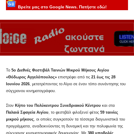
Βρείτε μας στο Google News. Πατήστε εδώ!
Το
5ο Διεθνές Φεστιβάλ Ταινιών Μικρού Μήκους Αιγίου
«Θόδωρος Αγγελόπουλος»
επιστρέφει από τις
21 έως τις 28
Ιουνίου 2026
, μετατρέποντας το Αίγιο σε έναν τόπο συνάντησης του
σύγχρονου κινηματογράφου.
Στον
Κήπο του Πολύκεντρου Συνεδριακού Κέντρου
και στα
Παλαιά Σφαγεία Αιγίου
, το φεστιβάλ φιλοξενεί φέτος
59 ταινίες
μικρού μήκους
, οι οποίες συγκροτούν τα τέσσερα διαγωνιστικά του
προγράμματα, αναδεικνύοντας τη δυναμική και την πολυφωνία της
σύγχρονης κινηματογραφικής δημιουργίας. Με
380 υποβολές