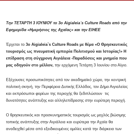
Την ΤΕΤΑΡΤΗ 3 ΙΟΥΝΙΟΥ το 3ο
Aigialeia
`
s
Culture
Roads
από την
Εφημερίδα «Ημερήσιος της Αχαϊας» και την ΕΙΗΕΕ
Έρχεται το
3ο
Aigialeia
`
s
Culture
Roads
με θέμα «Ο Θρησκευτικός
τουρισμός ως πνευματική εμπειρία Πολιτισμού και Ιστορίας!» Η
επίδραση στη σύγχρονη Αιγιάλεια -Παραδόσεις και μνημεία που
μας οδηγούν στο μέλλον,
την ερχόμενη Τετάρτη 3 Ιουνίου στο Αίγιο.
Εξέχουσες προσωπικότητες από τον ακαδημαϊκό χώρο, την κεντρική
πολιτική σκηνή, την Περιφέρεια Δυτικής Ελλάδος, τον Δήμο Αιγιαλείας
και εκπρόσωποι φορέων της περιοχής θα ξεδιπλώσουν τις
δυνατότητες ανάπτυξης και αλληλεπίδρασης στην ευρύτερη περιοχή.
Ο θρησκευτικός και προσκυνηματικός τουρισμός ως μοχλός βιώσιμης
τοπικής ανάπτυξης στην Αιγιάλεια και ευρύτερα την Αχαϊα θα
αναδειχθεί μέσα από εξειδικευμένες ομιλίες κατά την διάρκεια των