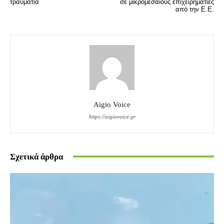
τραυματία
σε μικρομεσαίους επιχειρηματίες
από την Ε.Ε.
Aigio Voice
https://aigiovoice.gr
Σχετικά άρθρα