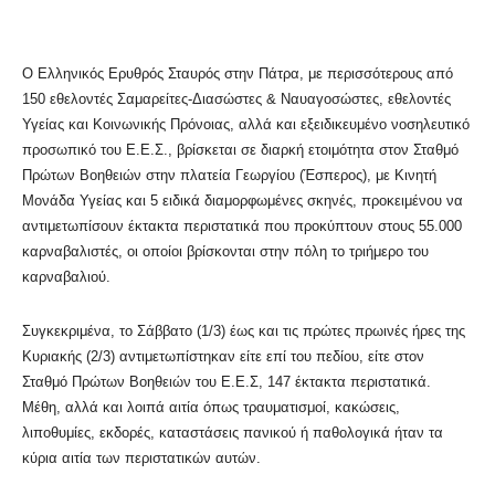
Ο Ελληνικός Ερυθρός Σταυρός στην Πάτρα, με περισσότερους από
150 εθελοντές Σαμαρείτες-Διασώστες & Ναυαγοσώστες, εθελοντές
Υγείας και Κοινωνικής Πρόνοιας, αλλά και εξειδικευμένο νοσηλευτικό
προσωπικό του Ε.Ε.Σ., βρίσκεται σε διαρκή ετοιμότητα στον Σταθμό
Πρώτων Βοηθειών στην πλατεία Γεωργίου (Έσπερος), με Κινητή
Μονάδα Υγείας και 5 ειδικά διαμορφωμένες σκηνές, προκειμένου να
αντιμετωπίσουν έκτακτα περιστατικά που προκύπτουν στους 55.000
καρναβαλιστές, οι οποίοι βρίσκονται στην πόλη το τριήμερο του
καρναβαλιού.
Συγκεκριμένα, το Σάββατο (1/3) έως και τις πρώτες πρωινές ήρες της
Κυριακής (2/3) αντιμετωπίστηκαν είτε επί του πεδίου, είτε στον
Σταθμό Πρώτων Βοηθειών του Ε.Ε.Σ, 147 έκτακτα περιστατικά.
Μέθη, αλλά και λοιπά αιτία όπως τραυματισμοί, κακώσεις,
λιποθυμίες, εκδορές, καταστάσεις πανικού ή παθολογικά ήταν τα
κύρια αιτία των περιστατικών αυτών.