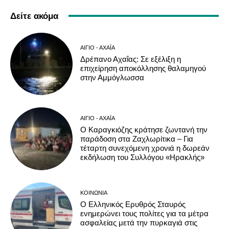
Δείτε ακόμα
ΑΊΓΙΟ - ΑΧΑΪ́Α
Δρέπανο Αχαΐας: Σε εξέλιξη η
επιχείρηση αποκόλλησης θαλαμηγού
στην Αμμόγλωσσα
ΑΊΓΙΟ - ΑΧΑΪ́Α
Ο Καραγκιόζης κράτησε ζωντανή την
παράδοση στα Ζαχλωρίτικα – Για
τέταρτη συνεχόμενη χρονιά η δωρεάν
εκδήλωση του Συλλόγου «Ηρακλής»
ΚΟΙΝΩΝΊΑ
Ο Ελληνικός Ερυθρός Σταυρός
ενημερώνει τους πολίτες για τα μέτρα
ασφαλείας μετά την πυρκαγιά στις