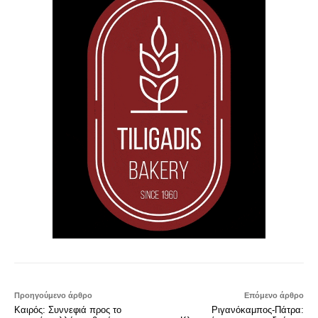
Προηγούμενο άρθρο
Επόμενο άρθρο
Καιρός: Συννεφιά προς το
Ριγανόκαμπος-Πάτρα: