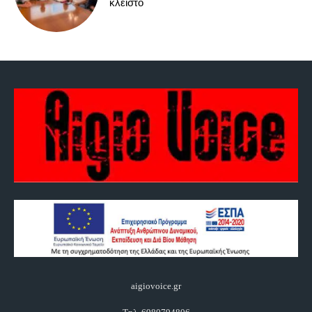
κλειστό
aigiovoice.gr