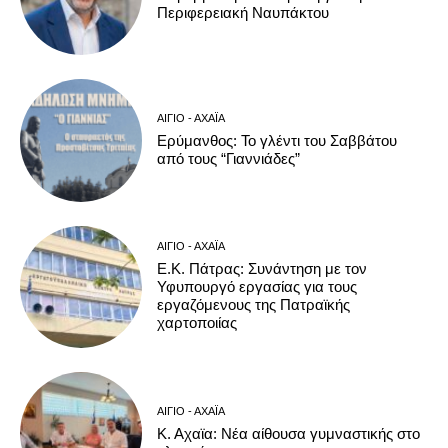
Περιφερειακή Ναυπάκτου
ΑΊΓΙΟ - ΑΧΑΪ́Α
Ερύμανθος: Το γλέντι του Σαββάτου
από τους “Γιαννιάδες”
ΑΊΓΙΟ - ΑΧΑΪ́Α
Ε.Κ. Πάτρας: Συνάντηση με τον
Υφυπουργό εργασίας για τους
εργαζόμενους της Πατραϊκής
χαρτοποιίας
ΑΊΓΙΟ - ΑΧΑΪ́Α
Κ. Αχαϊα: Νέα αίθουσα γυμναστικής στο