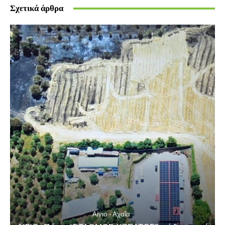
Σχετικά άρθρα
Αίγιο - Αχαΐα