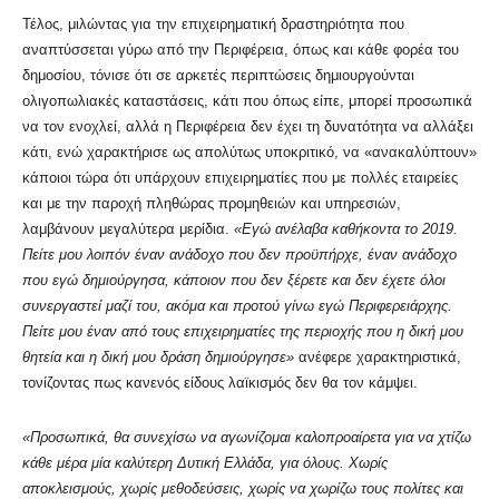
Τέλος, μιλώντας για την επιχειρηματική δραστηριότητα που
αναπτύσσεται γύρω από την Περιφέρεια, όπως και κάθε φορέα του
δημοσίου, τόνισε ότι σε αρκετές περιπτώσεις δημιουργούνται
ολιγοπωλιακές καταστάσεις, κάτι που όπως είπε, μπορεί προσωπικά
να τον ενοχλεί, αλλά η Περιφέρεια δεν έχει τη δυνατότητα να αλλάξει
κάτι, ενώ χαρακτήρισε ως απολύτως υποκριτικό, να «ανακαλύπτουν»
κάποιοι τώρα ότι υπάρχουν επιχειρηματίες που με πολλές εταιρείες
και με την παροχή πληθώρας προμηθειών και υπηρεσιών,
λαμβάνουν μεγαλύτερα μερίδια.
«Εγώ ανέλαβα καθήκοντα το 2019.
Πείτε μου λοιπόν έναν ανάδοχο που δεν προϋπήρχε, έναν ανάδοχο
που εγώ δημιούργησα, κάποιον που δεν ξέρετε και δεν έχετε όλοι
συνεργαστεί μαζί του, ακόμα και προτού γίνω εγώ Περιφερειάρχης.
Πείτε μου έναν από τους επιχειρηματίες της περιοχής που η δική μου
θητεία και η δική μου δράση δημιούργησε»
ανέφερε χαρακτηριστικά,
τονίζοντας πως κανενός είδους λαϊκισμός δεν θα τον κάμψει.
«Προσωπικά, θα συνεχίσω να αγωνίζομαι καλοπροαίρετα για να χτίζω
κάθε μέρα μία καλύτερη Δυτική Ελλάδα, για όλους. Χωρίς
αποκλεισμούς, χωρίς μεθοδεύσεις, χωρίς να χωρίζω τους πολίτες και