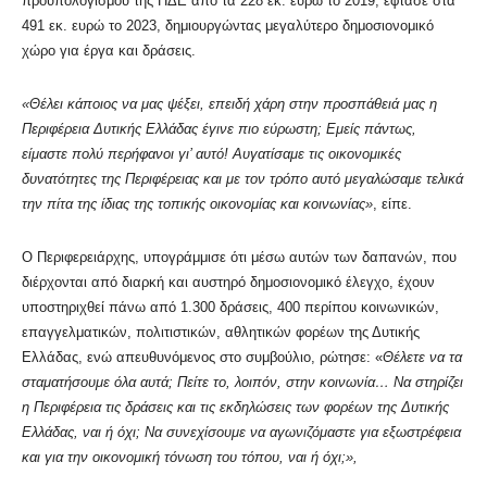
προϋπολογισμού της ΠΔΕ από τα 228 εκ. ευρώ το 2019, έφτασε στα
491 εκ. ευρώ το 2023, δημιουργώντας μεγαλύτερο δημοσιονομικό
χώρο για έργα και δράσεις.
«Θέλει κάποιος να μας ψέξει, επειδή χάρη στην προσπάθειά μας η
Περιφέρεια Δυτικής Ελλάδας έγινε πιο εύρωστη; Εμείς πάντως,
είμαστε πολύ περήφανοι γι’ αυτό! Αυγατίσαμε τις οικονομικές
δυνατότητες της Περιφέρειας και με τον τρόπο αυτό μεγαλώσαμε τελικά
την πίτα της ίδιας της τοπικής οικονομίας και κοινωνίας»
, είπε.
Ο Περιφερειάρχης, υπογράμμισε ότι μέσω αυτών των δαπανών, που
διέρχονται από διαρκή και αυστηρό δημοσιονομικό έλεγχο, έχουν
υποστηριχθεί πάνω από 1.300 δράσεις, 400 περίπου κοινωνικών,
επαγγελματικών, πολιτιστικών, αθλητικών φορέων της Δυτικής
Ελλάδας, ενώ απευθυνόμενος στο συμβούλιο, ρώτησε: «
Θέλετε να τα
σταματήσουμε όλα αυτά; Πείτε το, λοιπόν, στην κοινωνία… Να στηρίζει
η Περιφέρεια τις δράσεις και τις εκδηλώσεις των φορέων της Δυτικής
Ελλάδας, ναι ή όχι; Να συνεχίσουμε να αγωνιζόμαστε για εξωστρέφεια
και για την οικονομική τόνωση του τόπου, ναι ή όχι;»,