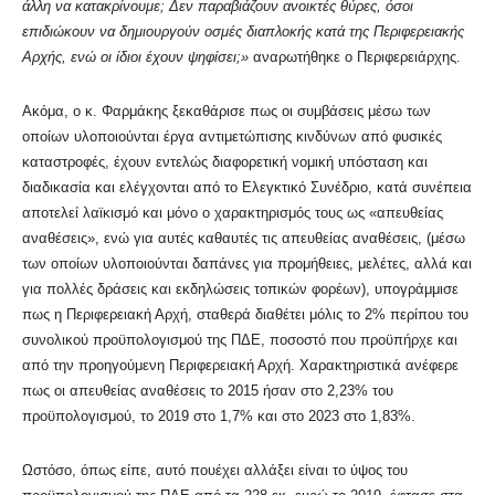
άλλη να κατακρίνουμε; Δεν παραβιάζουν ανοικτές θύρες, όσοι
επιδιώκουν να δημιουργούν οσμές διαπλοκής κατά της Περιφερειακής
Αρχής, ενώ οι ίδιοι έχουν ψηφίσει;»
αναρωτήθηκε ο Περιφερειάρχης.
Ακόμα, ο κ. Φαρμάκης ξεκαθάρισε πως οι συμβάσεις μέσω των
οποίων υλοποιούνται έργα αντιμετώπισης κινδύνων από φυσικές
καταστροφές, έχουν εντελώς διαφορετική νομική υπόσταση και
διαδικασία και ελέγχονται από το Ελεγκτικό Συνέδριο, κατά συνέπεια
αποτελεί λαϊκισμό και μόνο ο χαρακτηρισμός τους ως «απευθείας
αναθέσεις», ενώ για αυτές καθαυτές τις απευθείας αναθέσεις, (μέσω
των οποίων υλοποιούνται δαπάνες για προμήθειες, μελέτες, αλλά και
για πολλές δράσεις και εκδηλώσεις τοπικών φορέων), υπογράμμισε
πως η Περιφερειακή Αρχή, σταθερά διαθέτει μόλις το 2% περίπου του
συνολικού προϋπολογισμού της ΠΔΕ, ποσοστό που προϋπήρχε και
από την προηγούμενη Περιφερειακή Αρχή. Χαρακτηριστικά ανέφερε
πως οι απευθείας αναθέσεις το 2015 ήσαν στο 2,23% του
προϋπολογισμού, το 2019 στο 1,7% και στο 2023 στο 1,83%.
Ωστόσο, όπως είπε, αυτό πουέχει αλλάξει είναι το ύψος του