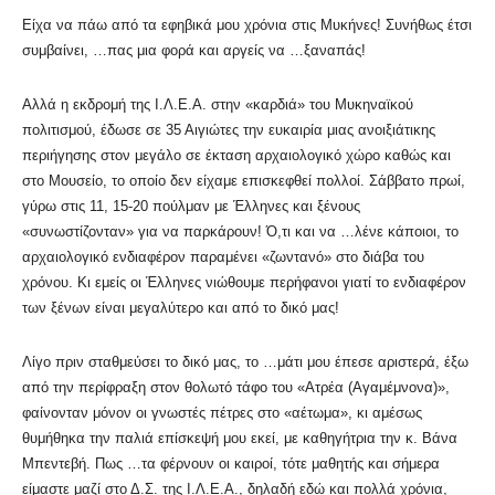
Είχα να πάω από τα εφηβικά μου χρόνια στις Μυκήνες! Συνήθως έτσι
συμβαίνει, …πας μια φορά και αργείς να …ξαναπάς!
Αλλά η εκδρομή της Ι.Λ.Ε.Α. στην «καρδιά» του Μυκηναϊκού
πολιτισμού, έδωσε σε 35 Αιγιώτες την ευκαιρία μιας ανοιξιάτικης
περιήγησης στον μεγάλο σε έκταση αρχαιολογικό χώρο καθώς και
στο Μουσείο, το οποίο δεν είχαμε επισκεφθεί πολλοί. Σάββατο πρωί,
γύρω στις 11, 15-20 πούλμαν με Έλληνες και ξένους
«συνωστίζονταν» για να παρκάρουν! Ό,τι και να …λένε κάποιοι, το
αρχαιολογικό ενδιαφέρον παραμένει «ζωντανό» στο διάβα του
χρόνου. Κι εμείς οι Έλληνες νιώθουμε περήφανοι γιατί το ενδιαφέρον
των ξένων είναι μεγαλύτερο και από το δικό μας!
Λίγο πριν σταθμεύσει το δικό μας, το …μάτι μου έπεσε αριστερά, έξω
από την περίφραξη στον θολωτό τάφο του «Ατρέα (Αγαμέμνονα)»,
φαίνονταν μόνον οι γνωστές πέτρες στο «αέτωμα», κι αμέσως
θυμήθηκα την παλιά επίσκεψή μου εκεί, με καθηγήτρια την κ. Βάνα
Μπεντεβή. Πως …τα φέρνουν οι καιροί, τότε μαθητής και σήμερα
είμαστε μαζί στο Δ.Σ. της Ι.Λ.Ε.Α., δηλαδή εδώ και πολλά χρόνια,