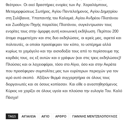
θεάτρου». Οι εκεί δραστήριες ενορίες των Αγ. Χαραλάμπους,
Μεταμορφώσεως Σωτήρος, Αγίου Παντελεήμονος, Αγίου Δημητρίου
στη Συλίβαινα, Υπαπαντής του Καλαμιά, Αγίου Ανδρέου Πλατάνου
και Ζωοδόχου Πηγής παραλίας Πλατάνου, συγκέντρωσαν τους
ενορίτες τους στην όμορφη αυτή κοινωνική εκδήλωση. Περίπου 200
άτομα συμμετείχαν και στις δυο εκδηλώσεις, οι ιερείς μας, αιρετοί και
πολιτευτές, οι οποίοι προσέφεραν τον κόπο, το υστέρημα αλλά
κυρίως το χαμόγελο και την αισιοδοξία τους από το περίσσευμα της
καρδιάς τους, εις εξ αυτών και ο γράφων (και στις τρεις εκδηλώσεις)!
Πλούσιες και οι λαχειοφόροι, τόσο στο Αίγιο, όσο και στην Ακράτα
που προσέφεραν συμπολίτες μας των ευρύτερων περιοχών για τον
ιερό αυτό σκοπό. Αξίζουν θερμά συγχαρητήρια σε όλους τους
διοργανωτές και σε όσους κοπίασαν. Και είθε ο αναστηθησόμενος
Κύριος να χαρίζει σε όλους υγεία και πλούσια την ευλογία Του. Καλό
Πάσχα!
TAGS
ΑΙΓΙΑΛΕΙΑ
ΑΙΓΙΟ
ΑΡΘΡΟ
ΓΙΑΝΝΗΣ ΜΕΝΤΖΕΛΟΠΟΥΛΟΣ