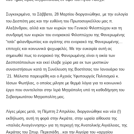
Συγκεκριμένα, το Σάββατο, 28 Μαρτίου διοργανώθηκε, με την ευλογία
του Δεσπότη μας και την ευθύνη του Πρωτοσυγκέλλου μας π.
Αλεξάνδρου, αλλά και των κυριών του Γενικού Φιλοπτώχου και τη
συνδρομή των κυριών του ενοριακού Φιλοπτώχου της Φανερωμένης
“τσάι” φιλανθρωπίας και αγάπης στο ενοριακό της Φανερωμένης…
επιτυχές και κοινωνικά ψυχωφελές. Με την ευκαιρία αυτή ας
σημειωθεί πως το ενοριακό της Φανερωμένης είναι η οικία των
Δεσποτόπουλων και εκεί έλαβε χώρα μια εκ των μυστικών
συνανστήσεων κατά τη Συνέλευση της Βοστίτσας τον Ιανουάριο του
΄21. Μάλιστα παρευρέθη και ο Αχαιός Υφυπουργός Πολιτισμού κ.
Ιάσων Φωτήλας, ο οποίος μίλησε με θερμά λόγια για το κοινωνικό
έργο που συντελείται στην Ιερά Μητρόπολη υπό τη καθοδήγηση του
Σεβασμιωτάτου Μητροπολίτη μας.
Λίγες μέρες μετά, τη Πέμπτη 2 Απριλίου, διοργανώθηκε και νέα (!)
εκδήλωση, αυτή τη φορά στην Ακράτα, στην ωραία αίθουσα της
«παλιάς Αναγέννησης» για τη περιοχή της Ανατολικής Αιγιάλειας, της
Ακράτας του Σπυρ. Περεσιάδη…και την Αιγείρα του «αρχαίου