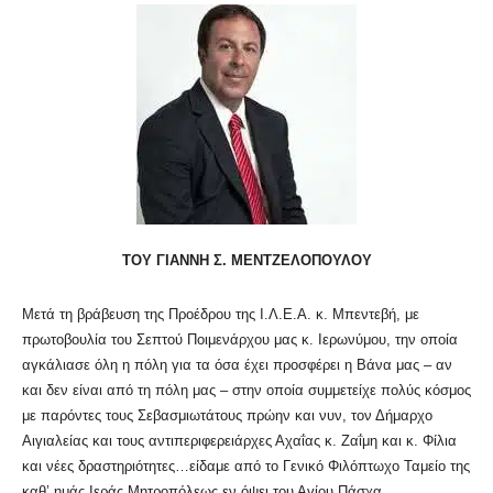
ΤΟΥ ΓΙΑΝΝΗ Σ. ΜΕΝΤΖΕΛΟΠΟΥΛΟΥ
Μετά τη βράβευση της Προέδρου της Ι.Λ.Ε.Α. κ. Μπεντεβή, με
πρωτοβουλία του Σεπτού Ποιμενάρχου μας κ. Ιερωνύμου, την οποία
αγκάλιασε όλη η πόλη για τα όσα έχει προσφέρει η Βάνα μας – αν
και δεν είναι από τη πόλη μας – στην οποία συμμετείχε πολύς κόσμος
με παρόντες τους Σεβασμιωτάτους πρώην και νυν, τον Δήμαρχο
Αιγιαλείας και τους αντιπεριφερειάρχες Αχαΐας κ. Ζαΐμη και κ. Φίλια
και νέες δραστηριότητες…είδαμε από το Γενικό Φιλόπτωχο Ταμείο της
καθ’ ημάς Ιεράς Μητροπόλεως εν όψει του Αγίου Πάσχα.