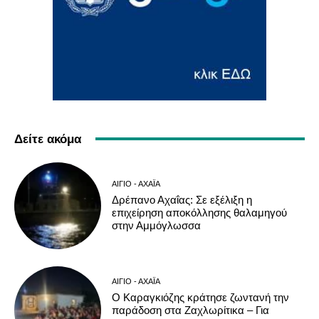
Δείτε ακόμα
ΑΊΓΙΟ - ΑΧΑΪ́Α
Δρέπανο Αχαΐας: Σε εξέλιξη η
επιχείρηση αποκόλλησης θαλαμηγού
στην Αμμόγλωσσα
ΑΊΓΙΟ - ΑΧΑΪ́Α
Ο Καραγκιόζης κράτησε ζωντανή την
παράδοση στα Ζαχλωρίτικα – Για