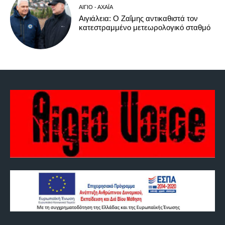
ΑΊΓΙΟ - ΑΧΑΪ́Α
Αιγιάλεια: O Ζαΐμης αντικαθιστά τον
κατεστραμμένο μετεωρολογικό σταθμό