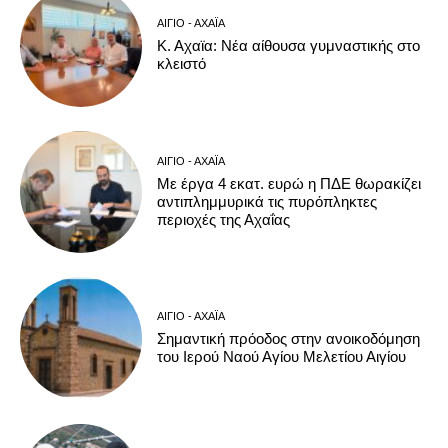
ΑΊΓΙΟ - ΑΧΑΪ́Α
Κ. Αχαϊα: Νέα αίθουσα γυμναστικής στο
κλειστό
ΑΊΓΙΟ - ΑΧΑΪ́Α
Με έργα 4 εκατ. ευρώ η ΠΔΕ θωρακίζει
αντιπλημμυρικά τις πυρόπληκτες
περιοχές της Αχαΐας
ΑΊΓΙΟ - ΑΧΑΪ́Α
Σημαντική πρόοδος στην ανοικοδόμηση
του Ιερού Ναού Αγίου Μελετίου Αιγίου