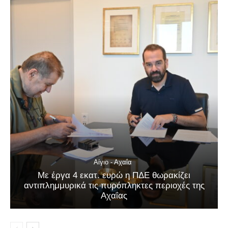
Αίγιο - Αχαΐα
Με έργα 4 εκατ. ευρώ η ΠΔΕ θωρακίζει
αντιπλημμυρικά τις πυρόπληκτες περιοχές της
Αχαΐας