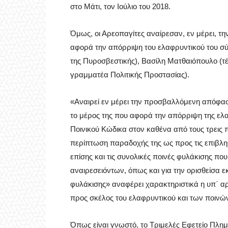
στο Μάτι, τον Ιούλιο του 2018.
Όμως, οι Αρεοπαγίτες αναίρεσαν, εν μέρει, τ
αφορά την απόρριψη του ελαφρυντικού του σύ
της Πυροσβεστικής), Βασίλη Ματθαιόπουλο (τ
γραμματέα Πολιτικής Προστασίας).
«Αναιρεί εν μέρει την προσβαλλόμενη απόφα
το μέρος της που αφορά την απόρριψη της ελα
Ποινικού Κώδικα στον καθένα από τους τρεις πρ
περίπτωση παραδοχής της ως προς τις επιβλη
επίσης και τις συνολικές ποινές φυλάκισης π
αναιρεσειόντων, όπως και για την ορισθείσα ε
φυλάκισης» αναφέρει χαρακτηριστικά η υπ΄ α
προς σκέλος του ελαφρυντικού και των ποινών
Όπως είναι γνωστό, το Τριμελές Εφετείο Πλημ