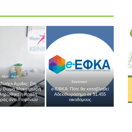
Αίγιο - Αχαΐα
Εργασιακά
Ζωής» Αχαΐας: Στη
ου Θωμά Μακατσώρη
e-ΕΦΚΑ: Πότε θα καταβληθεί