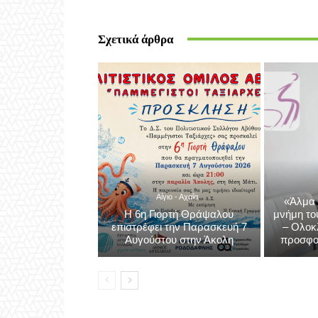
Aigiovoice 1
Σχετικά άρθρα
Αίγιο - Αχαΐα
«Άλμα 
Η 6η Γιορτή Θράψαλου
μνήμη τ