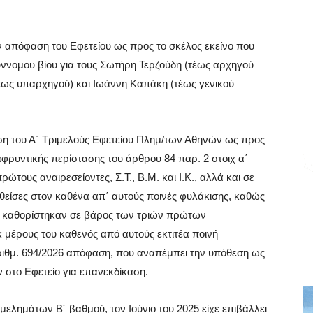
ην απόφαση του Εφετείου ως προς το σκέλος εκείνο που
ννομου βίου για τους Σωτήρη Τερζούδη (τέως αρχηγού
έως υπαρχηγού) και Ιωάννη Καπάκη (τέως γενικού
ση του Α΄ Τριμελούς Εφετείου Πλημ/των Αθηνών ως προς
φρυντικής περίστασης του άρθρου 84 παρ. 2 στοιχ α΄
ώτους αναιρεσείοντες, Σ.Τ., Β.Μ. και Ι.Κ., αλλά και σε
θείσες στον καθένα απ΄ αυτούς ποινές φυλάκισης, καθώς
ου καθορίστηκαν σε βάρος των τριών πρώτων
κ μέρους του καθενός από αυτούς εκτιτέα ποινή
ριθμ. 694/2026 απόφαση, που αναπέμπει την υπόθεση ως
 στο Εφετείο για επανεκδίκαση.
μελημάτων Β´ βαθμού, τον Ιούνιο του 2025 είχε επιβάλλει