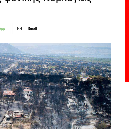
App
Email