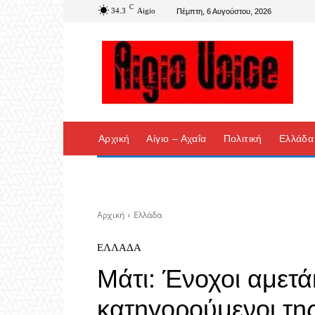
C
34.3
Aigio
Πέμπτη, 6 Αυγούστου, 2026
Αρχική
Αίγιο – Αχαΐα
Πολιτική
Ελλάδα
Αρχική
Ελλάδα
ΕΛΛΆΔΑ
Mάτι: Ένοχοι αμετά
κατηγορούμενοι τη