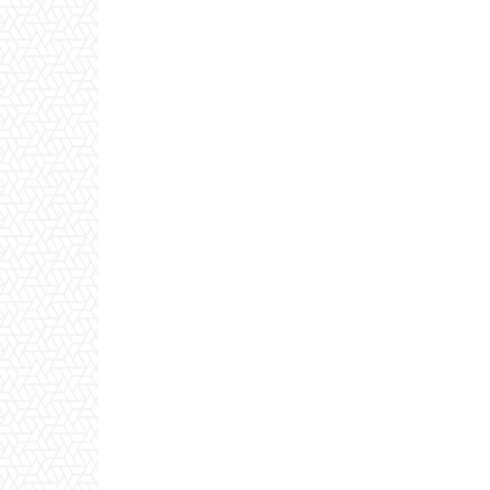
επιστρέφει την Παρασκευή 7
– Ολοκ
Αυγούστου στην Άκολη
προσφο