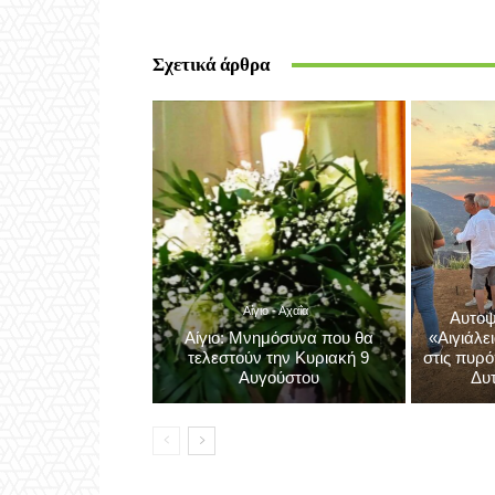
https://aigiovoice.gr
Σχετικά άρθρα
Αίγιο - Αχαΐα
Αυτοψ
Αίγιο: Μνημόσυνα που θα
«Αιγιάλε
τελεστούν την Κυριακή 9
στις πυρό
Αυγούστου
Δυτ