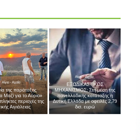
Αίγιο - Αχαΐα
Αίγιο - Αχαΐα
ΕΞΩΔΙΚΑΣΤΙΚΟΣ
ία της παράταξης
ΜΗΧΑΝΙΣΜΟΣ: Στη μέση της
ια Μαζί για το Αύριο»
πανελλαδικής κατάταξης η
πληκτες περιοχές της
Δυτική Ελλάδα με οφειλές 2,79
ικής Αιγιάλειας
δισ. ευρώ