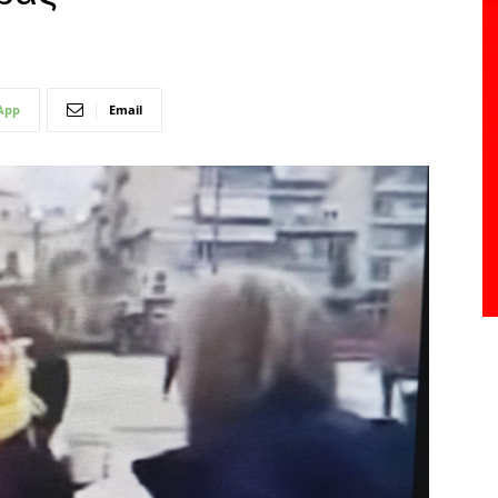
App
Email