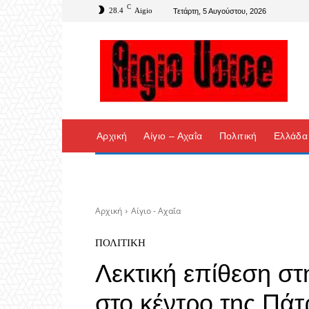
C
28.4
Aigio
Τετάρτη, 5 Αυγούστου, 2026
Αρχική
Αίγιο – Αχαΐα
Πολιτική
Ελλάδα
Αρχική
Αίγιο - Αχαΐα
ΠΟΛΙΤΙΚΉ
Λεκτική επίθεση στ
στο κέντρο της Πάτ