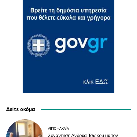
Δείτε ακόμα
ΑΊΓΙΟ - ΑΧΑΪ́Α
Συνάντηση Ανδρέα Τσώκου με τον