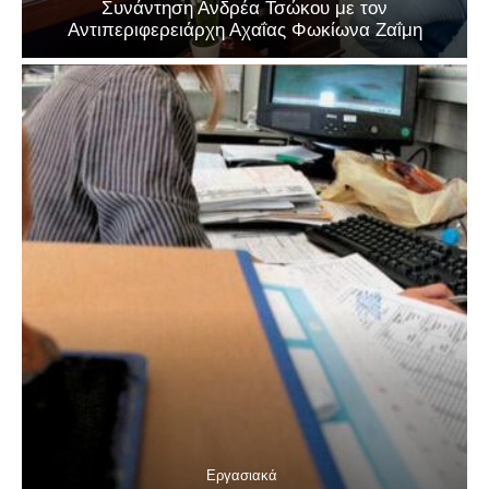
Συνάντηση Ανδρέα Τσώκου με τον
Αντιπεριφερειάρχη Αχαΐας Φωκίωνα Ζαΐμη
Εργασιακά