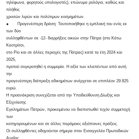
τηλέφωνα, φορητούς υπολογιστές), επώνυμα ρολόγια, καθώς και
πλήθος
χρυσών λιρών και πολύτιμων κοσμημάτων.
● Προγενέστερη δράση: Ταυτοποιήθηκε η εμπλοκή του ενός εκ
των δύο
συλληφθέντων σε -12- διαρρήξεις οικιών στην Πάτρα (στο Κάτω
Καστρίτσι,
στο Ρίο και σε άλλες περιοχές της Πάτρας) κατά τα έτη 2024 και
2025,
προτού συγκροτηθεί η συμμορία. Η αξία των κλαπέντων από αυτή
την
προγενέστερη διάπραξη αδικημάτων ανέρχεται σε επιπλέον 29.825
ευρώ.
Η προανάκριση συνεχίζεται από την Υποδιεύθυνση Δίωξης και
Εξιχνίασης
Εγκλημάτων Πατρών, προκειμένου να διαπιστωθεί τυχόν συμμετοχή
των
κατηγορουμένων και σε άλλες παρόμοιες αξιόποινες πράξεις.
Οι συλληφθέντες οδηγούνται σήμερα στον Εισαγγελέα Πρωτοδικών
Αχαΐας.