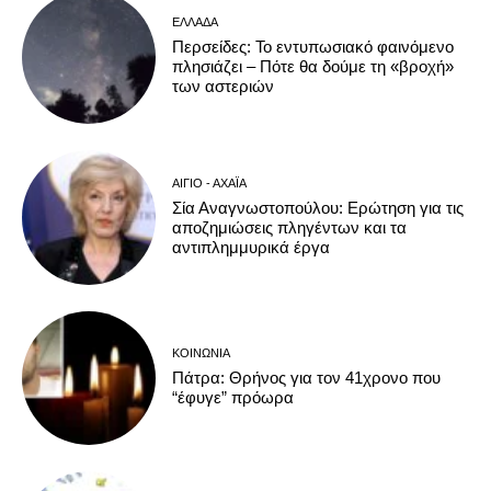
ΕΛΛΆΔΑ
Περσείδες: Το εντυπωσιακό φαινόμενο
πλησιάζει – Πότε θα δούμε τη «βροχή»
των αστεριών
ΑΊΓΙΟ - ΑΧΑΪ́Α
Σία Αναγνωστοπούλου: Ερώτηση για τις
αποζημιώσεις πληγέντων και τα
αντιπλημμυρικά έργα
ΚΟΙΝΩΝΊΑ
Πάτρα: Θρήνος για τον 41χρονο που
“έφυγε” πρόωρα