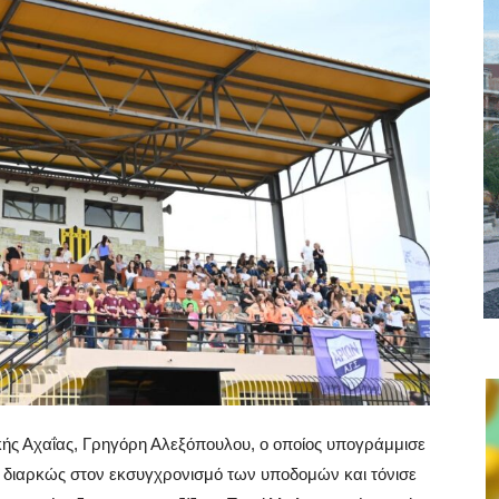
κής Αχαΐας, Γρηγόρη Αλεξόπουλου, ο οποίος υπογράμμισε
ά διαρκώς στον εκσυγχρονισμό των υποδομών και τόνισε