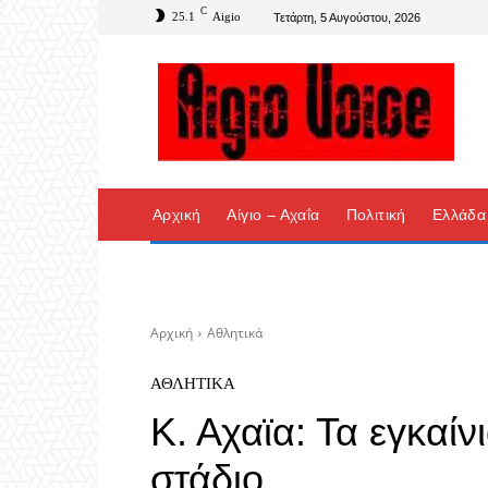
C
25.1
Aigio
Τετάρτη, 5 Αυγούστου, 2026
Αρχική
Αίγιο – Αχαΐα
Πολιτική
Ελλάδα
Αρχική
Αθλητικά
ΑΘΛΗΤΙΚΆ
Κ. Αχαϊα: Τα εγκαίν
στάδιο