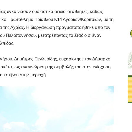
ς εγκαινίασαν ουσιαστικά οι ίδιοι οι αθλητές, καθώς
ικό Πρωτάθλημα Τριάθλου Κ14 Αγοριών/Κοριτσιών, με τη
α της Αχαΐας. Η διοργάνωση πραγματοποιήθηκε από τον
ου Πελοποννήσου, μετατρέποντας το Στάδιο σ’ έναν
λπίδας.
ήσου, Δημήτρης Πεγλερίδης, ευχαρίστησε τον Δήμαρχο
πλακέτα, ως αναγνώριση της συμβολής του στην ενίσχυση
ου στίβου στην περιοχή.