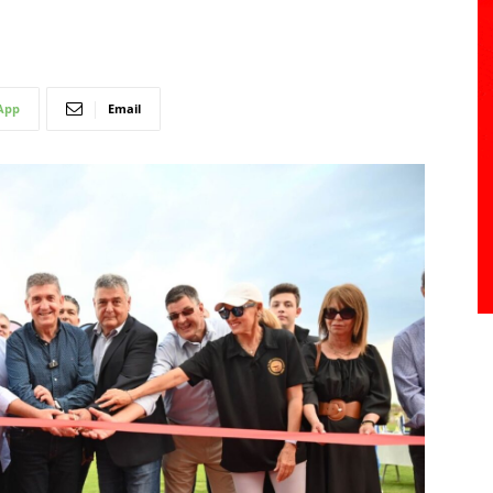
App
Email