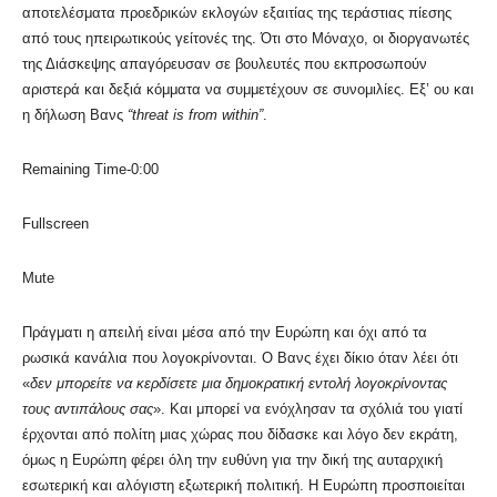
αποτελέσματα προεδρικών εκλογών εξαιτίας της τεράστιας πίεσης
από τους ηπειρωτικούς γείτονές της. Ότι στο Μόναχο, οι διοργανωτές
της Διάσκεψης απαγόρευσαν σε βουλευτές που εκπροσωπούν
αριστερά και δεξιά κόμματα να συμμετέχουν σε συνομιλίες. Εξ’ ου και
η δήλωση Βανς
“threat is from within”
.
Remaining Time-0:00
Fullscreen
Mute
Πράγματι η απειλή είναι μέσα από την Ευρώπη και όχι από τα
ρωσικά κανάλια που λογοκρίνονται. Ο Βανς έχει δίκιο όταν λέει ότι
«
δεν μπορείτε να κερδίσετε μια δημοκρατική εντολή λογοκρίνοντας
τους αντιπάλους σας
». Και μπορεί να ενόχλησαν τα σχόλιά του γιατί
έρχονται από πολίτη μιας χώρας που δίδασκε και λόγο δεν εκράτη,
όμως η Ευρώπη φέρει όλη την ευθύνη για την δική της αυταρχική
εσωτερική και αλόγιστη εξωτερική πολιτική. Η Ευρώπη προσποιείται