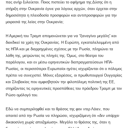
πας ανὴρ ξυλεύεται. Ποιος πιστεύει το αφήγημα της Δύσης ότι η
στήριξη στην Ουκρανία έγινε για λόγους αρχών, όταν έρχεται στην
δημοσιότητα η πλειοδοσία προσφορών και αντιπροσφορών για την
μοιρασιά της λείας στην Ουκρανία;
Η Αμερική του Τραμπ απομονώνεται για να “ξαναγίνει μεγάλη” και
διεκδικεί τα χρέη της Ουκρανίας. Η Ευρώπη, εγκαταλελειμμένη από
τις ΗΠΑ και με διαρρηγμένες σχέσεις με την Ρωσία, πληρώνει τα
λάθη της, μετρώντας τις πληγές της. Όμως, στο θέατρο του
παράλογου, και εν μέσω ειρηνευτικών διαπραγματεύσεων ΗΠΑ-
Ρωσίας, οι περισσότεροι Ευρωπαίοι ηγέτες ισχυρίζονται ότι ο πόλεμος
πρέπει να συνεχιστεί. Μόνες εξαιρέσεις, οι πρωθυπουργοί Ουγγαρίας
και Σλοβακίας που αμφισβητούν την φιλοπόλεμη πολιτική της ΕΕ,
στηρίζοντας τις ειρηνευτικές προσπάθειες του πρόεδρου Τραμπ με τον
Ρώσο ομόλογό του.
Εδώ να συμπεριληφθεί και το θράσος της φον ντερ Λάιεν, που
απαιτεί από την Ρωσία να πληρώσει, ισχυριζόμενη ότι «
δεν υπάρχει
δικαιοσύνη χωρίς αποζημίωση
». Μεγάλο το θράσος της, όταν η