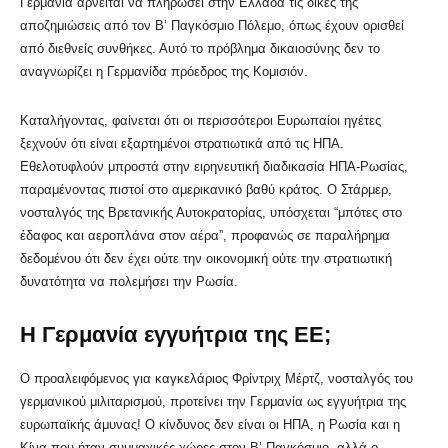
Γερμανία αρνείται να πληρώσει στην Ελλάδα τις δικές της
αποζημιώσεις από τον Β’ Παγκόσμιο Πόλεμο, όπως έχουν ορισθεί
από διεθνείς συνθήκες. Αυτό το πρόβλημα δικαιοσύνης δεν το
αναγνωρίζει η Γερμανίδα πρόεδρος της Κομισιόν.
Καταλήγοντας, φαίνεται ότι οι περισσότεροι Ευρωπαίοι ηγέτες
ξεχνούν ότι είναι εξαρτημένοι στρατιωτικά από τις ΗΠΑ.
Εθελοτυφλούν μπροστά στην ειρηνευτική διαδικασία ΗΠΑ-Ρωσίας,
παραμένοντας πιστοί στο αμερικανικό βαθύ κράτος. Ο Στάρμερ,
νοσταλγός της Βρετανικής Αυτοκρατορίας, υπόσχεται “μπότες στο
έδαφος και αεροπλάνα στον αέρα”, προφανώς σε παραλήρημα
δεδομένου ότι δεν έχει ούτε την οικονομική ούτε την στρατιωτική
δυνατότητα να πολεμήσει την Ρωσία.
Η Γερμανία εγγυήτρια της ΕΕ;
Ο προαλειφόμενος για καγκελάριος Φρίντριχ Μέρτζ, νοσταλγός του
γερμανικού μιλιταρισμού, προτείνει την Γερμανία ως εγγυήτρια της
ευρωπαϊκής άμυνας! Ο κίνδυνος δεν είναι οι ΗΠΑ, η Ρωσία και η
Κίνα που ήταν συμμαχικές χώρες στον Β’ Παγκόσμιο, αλλά ο