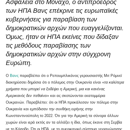
Ασφάλεια στο Μόναχο, ο αντιπρόεδρος
των ΗΠΑ Βανς επέκρινε τις ευρωπαϊκές
κυβερνήσεις για παραβίαση των
δημοκρατικών αρχών που ευαγγελίζονται.
Όμως, ήταν οι ΗΠΑ εκείνες που δίδαξαν
τις μεθόδους παραβίασης των
δημοκρατικών αρχών στην σύγχρονη
Ευρώπη.
Ο
Βανς
παραβλέπει ότι ο Ρεπουμπλικάνος γερουσιαστής Μιτ Ρόμνεϊ
διακηρύσσει δημόσια ότι ο πόλεμος στην Ουκρανία είναι «
τα καλύτερα
χρήματα που μπορεί να ξοδέψει η Αμερική, μια και κανένας
Αμερικανός δεν πεθαίνει
» και ας σκοτώνονται εκατομμύρια
Ουκρανών. Παραβλέπει: ότι οι ΗΠΑ προκάλεσαν τον πόλεμο στην
Ουκρανία και εμπόδισαν την συνθήκη ειρήνης στην
Κωνσταντινούπολη το 2022. Ότι για την Αμερική τα σύνορα άλλων
χωρών είναι ιερά εκτός αν τα αλλάξει η ίδια, όπως έκανε στη Σερβία
με το Κόσοβο. Ότι οι ΗΠΑ, με το αμερικανικό σύστημα χειραγώγησης