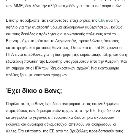
των ΜΜΕ, δεν λένε την αλήθεια σχεδόν για τίποτα επί σειρά ετών.
Επίσης παραβλέπει τις εκατοντάδες επιχειρήσεις της
CIA
ανά την
υφήλιο για την ανατροπή νόμιμα εκλεγμένων κυβερνήσεων, καθώς
και τους δεκάδες απρόκλητους αμερικανικούς πολέμους από το
Βιετνάμ μέχρι το Ιράκ και το Αφγανιστάν, προκαλώντας άσκοπες
καταστροφές και μάταιους θανάτους. Όπως και ότι επί 80 χρόνια οι
ΗΠΑ είναι υπεύθυνες για τη διατήρηση της ευρωπαϊκής τάξης και ότι η
εξωτερική πολιτική της Ευρώπης υπαγορευόταν από την Αμερική. Και
ότι σήμερα στις ΗΠΑ των “δημοκρατικών αρχών” ένα εκατομμύριο
πολίτες ζουν με κουπόνια τροφίμων.
Έχει δίκιο ο Βανς;
Παρόλα αυτά, o Βανς έχει δίκιο αναφορικά με τις επανειλημμένες
παραβιάσεις των δημοκρατικών αρχών από την ΕΕ. Έχει δίκιο να
καταγγέλλει το γεγονός ότι ευρωπαϊκά δικαστήρια ακυρώνουν
εκλογές και ανώτεροι αξιωματούχοι απειλούν να ακυρώσουν κι
άλλες. Ότι επίτροποι της ΕΕ από τις Βρυξέλλες προειδοποιούν τους