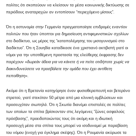
πολίτες ότι σκοπεύουν να κλείσουν τα μέσα κοινωνικής δικτύωσης σε
περιόδους αναταραχών αν εντοπίσουν “περιεχόμενο μίσους”.
Ότι η αστυνομία στην Γερμανία πραγματοποίησε επιδρομές εναντίον
πολιτών που ήταν ύποπτοι για δημοσίευση αντιφεμινιστικών σχολίων
στο διαδίκτυο, ως μέρος της “καταπολέμησης του μισογυνισμού στο
διαδίκτυο”. Ότι η Σουηδία καταδίκασε ένα χριστιανό ακτιβιστή γιατί οι
νόμοι για την υποτιθέμενη προστασία της ελεύθερης έκφρασης δεν
παρέχουν «
δωρεάν άδεια για να κάνετε ή να πείτε οτιδήποτε χωρίς να
διακινδυνεύσετε να προσβάλετε την ομάδα που έχει αντίθετη
πεποίθηση
».
Ακόμα ότι η Βρετανία κατηγόρησε έναν φυσιοθεραπευτή και βετεράνο
στρατού, γιατί στεκόταν 50 μέτρα από μια κλινική αμβλώσεων και
προσευχόταν σιωπηλά. Ότι η Σκωτία διανέμει επιστολές σε πολίτες
των οποίων τα σπίτια βρίσκονταν στις λεγόμενες “ζώνες ασφαλούς
πρόσβασης”, προειδοποιώντας τους ότι ακόμη και η ιδιωτική
προσευχή μέσα στα σπίτια τους μπορεί να ισοδυναμεί με παραβίαση
του νόμου (ενοχή για έγκλημα σκέψης). Ότι η Ρουμανία ακύρωσε τα