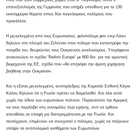
επανεξοπλισμός της Γερμανίας που υπήρξε υπεύθυνη για τα 130
εκατομμύρια θύματα στους δύο παγκόσμιους πολέμους που
προκάλεσε.
Η μη-εκλεγμένη από τους Ευρωπαίους, φιλοπόλεμη φον ντερ Λάιεν
δηλώνει στο πλευρό του Ζελένσκι στον πόλεμο που καταστρέφει την
πατρίδα του, θεωρώντας τους Ουκρανούς αναλώσιμους. Υπερήφανα
ανακοινώνει το σχέδιο “ReArm Europe” με 800 δισ. για την αμυντική
βιομηχανία της ΕΕ, σχέδιο που «
θα επιτρέψει την άμεση χορήγηση
βοήθειας στην Ουκρανία
».
Και η εξίσου μη-εκλεγμένη, αντιπρόεδρος της Κομισιόν Εσθονή Κάγια
Κάλας δηλώνει ότι η Ρωσία πρέπει να διαμελισθεί. Και όλα αυτά
χωρίς την άδεια των ευρωπαίων πολιτών. Παρακαλούν την Αμερική
να τους περιλάβει στις συνομιλίες περί ειρήνης, αντί να έρθουν
απευθείας σε επαφή για διαπραγμάτευση με την Ρωσία. Και
ταυτόχρονα, επιμένουν να συνεχιστεί ο πόλεμος, χωρίς να παίρνουν
υπόψιν τα αντιπολεμικά αισθήματα των Ευρωπαίων.