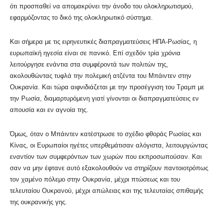
ότι προσπαθεί να απομακρύνει την άνοδο του ολοκληρωτισμού,
εφαρμόζοντας το δικό της ολοκληρωτικό σύστημα.
Και σήμερα με τις ειρηνευτικές διαπραγματεύσεις ΗΠΑ-Ρωσίας, η
ευρωπαϊκή ηγεσία είναι σε πανικό. Επί σχεδόν τρία χρόνια
λειτούργησε ενάντια στα συμφέροντά των πολιτών της,
ακολουθώντας τυφλά την πολεμική ατζέντα του Μπάιντεν στην
Ουκρανία. Και τώρα αιφνιδιάζεται με την προσέγγιση του Τραμπ με
την Ρωσία, διαμαρτυρόμενη γιατί γίνονται οι διαπραγματεύσεις εν
απουσία και εν αγνοία της.
Όμως, όταν ο Μπάιντεν κατέστρωσε το σχέδιο φθοράς Ρωσίας και
Kίνας, οι Ευρωπαίοι ηγέτες υπερθεμάτισαν αλόγιστα, λειτουργώντας
εναντίον των συμφερόντων των χωρών που εκπροσωπούσαν. Και
σαν να μην έφτανε αυτό εξακολουθούν να στηρίζουν παντοιοτρόπως
τον χαμένο πόλεμο στην Ουκρανία, μέχρι πτώσεως και του
τελευταίου Ουκρανού, μέχρι απώλειας και της τελευταίας σπιθαμής
της ουκρανικής γης.