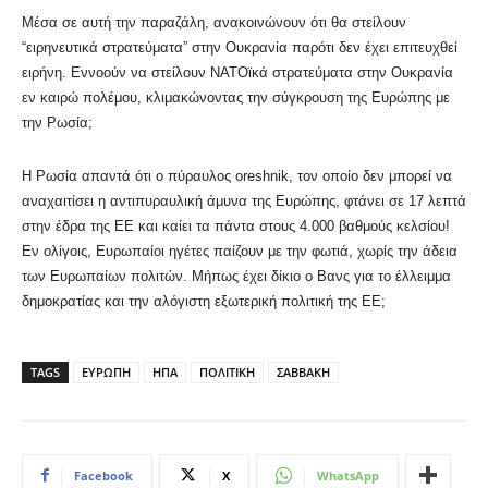
Μέσα σε αυτή την παραζάλη, ανακοινώνουν ότι θα στείλουν
“ειρηνευτικά στρατεύματα” στην Ουκρανία παρότι δεν έχει επιτευχθεί
ειρήνη. Εννοούν να στείλουν ΝΑΤΟϊκά στρατεύματα στην Ουκρανία
εν καιρώ πολέμου, κλιμακώνοντας την σύγκρουση της Ευρώπης με
την Ρωσία;
Η Ρωσία απαντά ότι ο πύραυλος oreshnik, τον οποίο δεν μπορεί να
αναχαιτίσει η αντιπυραυλική άμυνα της Ευρώπης, φτάνει σε 17 λεπτά
στην έδρα της ΕΕ και καίει τα πάντα στους 4.000 βαθμούς κελσίου!
Εν ολίγοις, Ευρωπαίοι ηγέτες παίζουν με την φωτιά, χωρίς την άδεια
των Ευρωπαίων πολιτών. Μήπως έχει δίκιο ο Βανς για το έλλειμμα
δημοκρατίας και την αλόγιστη εξωτερική πολιτική της ΕΕ;
TAGS
ΕΥΡΩΠΗ
ΗΠΑ
ΠΟΛΙΤΙΚΗ
ΣΑΒΒΑΚΗ
Facebook
X
WhatsApp