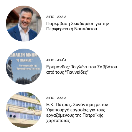
ΑΊΓΙΟ - ΑΧΑΪ́Α
Παρέμβαση Σκιαδαρέση για την
Περιφερειακή Ναυπάκτου
ΑΊΓΙΟ - ΑΧΑΪ́Α
Ερύμανθος: Το γλέντι του Σαββάτου
από τους “Γιαννιάδες”
ΑΊΓΙΟ - ΑΧΑΪ́Α
Ε.Κ. Πάτρας: Συνάντηση με τον
Υφυπουργό εργασίας για τους
εργαζόμενους της Πατραϊκής
χαρτοποιίας