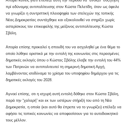
Απορεί κανείς γιατί επέλεξε αυτή την περίοδο να “ανοίξει” συζήτηση
πρί αδύναμης αντιπολίτευσης στον Κώστα Πελετίδη, όταν ως όφειλε
να γνωρίζει η συντριπτική πλειοψηφία των στελεχών της τοπικής
Νέας Δημοκρατίας συντάχθηκε και εξακολουθεί να στηρίζει χωρίς
αστερίσκους τον επικεφαλής της μείζονος αντιπολίτευσης Κώστα
Σβόλη.
Απορία επίσης προκαλεί η σπουδή του να ασχοληθεί με ένα θέμα το
οποίο λύθηκε οριστικά με την εντολή της κοινωνίας στις περασμένες
δημοτικές εκλογές όπου ο Κώστας Σβόλης έλαβε την εντολή του 44%
των Πατρινών να αντιπολιτευτεί τη σημερινή δημοτική Αρχή,
λαμβάνοντας ισοδύναμα το χρίσμα του υποψηφίου δημάρχου για τις
δημοτικές εκλογές του 2028.
Αγνοεί επίσης, οτι η ισχυρή αυτή εντολή δόθηκε στον Κώστα Σβόλη,
παρά την “χαλαρή” και εκ των υστέρων στήριξή του από τη Νέα
Δημοκρατία, η οποία (και αυτό θα έπρεπε να το γνωρίζει) επέλεξε να
αφήσει τις τοπικές κοινωνίες να αποφασίσουν για το αυτοδιοικητικό
τους μέλλον.