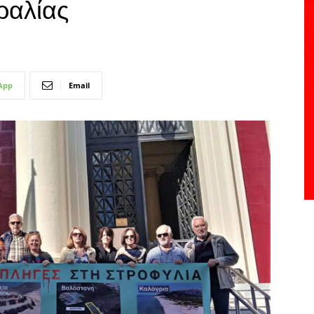
ραλίας
App
Email