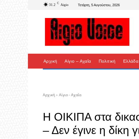
C
31.2
Aigio
Τετάρτη, 5 Αυγούστου, 2026
Αρχική
Αίγιο – Αχαΐα
Πολιτική
Ελλάδα
Αρχική
Αίγιο - Αχαΐα
Η ΟΙΚΙΠΑ στα δικασ
– Δεν έγινε η δίκη 