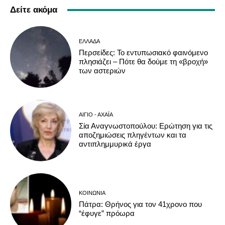
Δείτε ακόμα
ΕΛΛΆΔΑ
Περσείδες: Το εντυπωσιακό φαινόμενο
πλησιάζει – Πότε θα δούμε τη «βροχή»
των αστεριών
ΑΊΓΙΟ - ΑΧΑΪ́Α
Σία Αναγνωστοπούλου: Ερώτηση για τις
αποζημιώσεις πληγέντων και τα
αντιπλημμυρικά έργα
ΚΟΙΝΩΝΊΑ
Πάτρα: Θρήνος για τον 41χρονο που
“έφυγε” πρόωρα