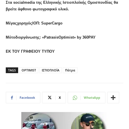
Στα
socialmedia
της Ελληνικής Ιστιοπλοϊκής Ομοσπονδίας θα
βρείτε άφθονο φωτογραφικό υλικό.
ΜέγαςχορηγόςΙΟΠ
:
SuperCargo
Μότοδιοργάνωσης
: «
PatrasisOptimist
» by 360PAY
ΕΚ ΤΟΥ ΓΡΑΦΕΙΟΥ ΤΥΠΟΥ
TAGS
OPTIMIST
ΙΣΤΙΟΠΛΟΪΑ
Πάτρα
Facebook
X
WhatsApp