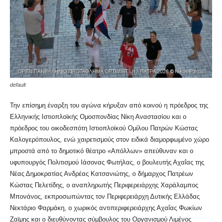
default
Την επίσημη έναρξη του αγώνα κήρυξαν από κοινού η πρόεδρος της
Ελληνικής Ιστιοπλοϊκής Ομοσπονδίας Νίκη Αναστασίου και ο
πρόεδρος του οικοδεσπότη Ιστιοπλοϊκού Ομίλου Πατρών Κώστας
Καλογερόπουλος, ενώ χαιρετισμούς στον ειδικά διαμορφωμένο χώρο
μπροστά από το δημοτικό θέατρο «Απόλλων» απεύθυναν και ο
υφυπουργός Πολιτισμού Ιάσονας Φωτήλας, ο βουλευτής Αχαΐας της
Νέας Δημοκρατίας Ανδρέας Κατσανιώτης, ο δήμαρχος Πατρέων
Κώστας Πελετίδης, ο αναπληρωτής Περιφερειάρχης Χαράλαμπος
Μπονάνος, εκπροσωπώντας τον Περιφερειάρχη Δυτικής Ελλάδας
Νεκτάριο Φαρμάκη, ο χωρικός αντιπεριφερειάρχης Αχαΐας Φωκίων
Ζαϊμης και ο διευθύνοντας σύμβουλος του Οργανισμού Λιμένος