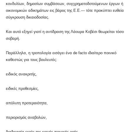
κονδυλίων, δημοσίων συμβάσεων, συγχρηματοδοτούμενων έργων ή
οικονομικών αδικημάτων εις βάρος της Ε.Ε.— τότε προκύπτει ευθεία
σύγκρουση δικαιοδοσίας.
Και αυτό εξηγεί γιατί η αντίδραση της Λάουρα Κοβέσι θεωρείται τόσο
σοβαρή.
Παράλληλα, η τροπολογία εισάγει ένα de facto ιδιαίτερο ποινικό
καθεστώς για τους βουλευτές:
ειδικός ανακριτής,
ειδικές προθεσμίες,
απόλυτη προτεραιότητα,
περιορισμός αναβολών,
διαδικασία εκτός της κοινής ποινικής ροής.