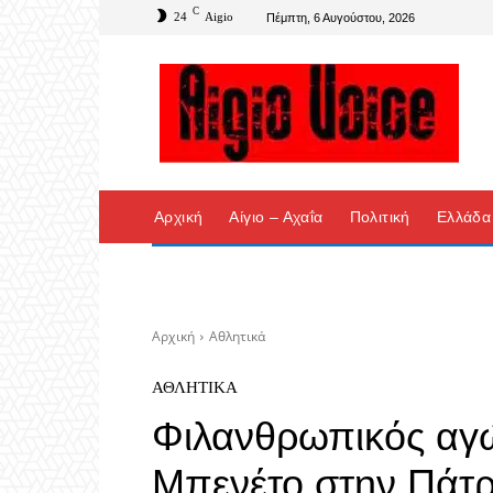
C
24
Aigio
Πέμπτη, 6 Αυγούστου, 2026
Αρχική
Αίγιο – Αχαΐα
Πολιτική
Ελλάδα
Αρχική
Αθλητικά
ΑΘΛΗΤΙΚΆ
Φιλανθρωπικός αγώ
Μπενέτο στην Πάτ