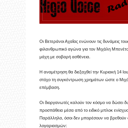
Οι Βετεράνοι Αχαΐας ενώνουν τις δυνάμεις το
φιλανθρωπικό αγώνα για τον Μιχάλη Μπενέτο, ο
μάχη με σοβαρή ασθένεια.
Η αναμέτρηση θα διεξαχθεί την Κυριακή 14 Ιου
στόχο τη συγκέντρωση χρημάτων ώστε ο Μιχάλη
επέμβαση.
Οι διοργανωτές καλούν τον κόσμο να δώσει δ
προσπάθεια μέσα από το ειδικό μπλοκ ενίσχυσ
Παράλληλα, όσοι δεν μπορέσουν να βρεθούν
λογαριασμών: