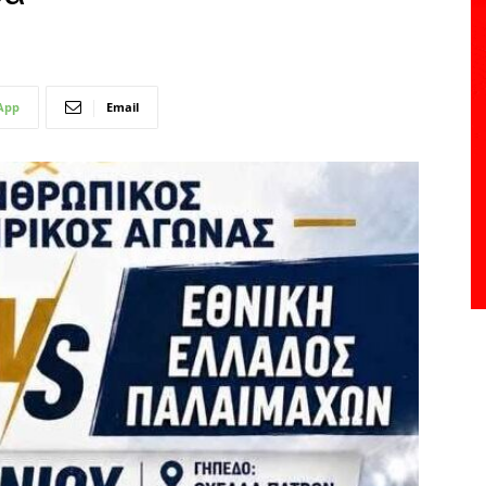
App
Email